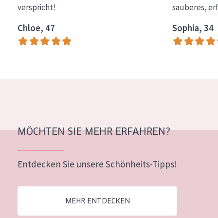
verspricht!
sauberes, er
Essentials
Chloe, 47
Sophia, 34
Lift+
Expert
HAUTTYP
Empfindliche Haut
Normale bis trockene Haut
Mischhaut und fettige Haut
MÖCHTEN SIE MEHR ERFAHREN?
Reife Haut
Entdecken Sie unsere Schönheits-Tipps!
Der Sonne ausgesetzte Haut
ALTER
MEHR ENTDECKEN
Jedes alter