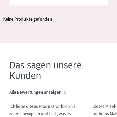
Feuchtigkeit und Ausstrahlung
German
Faltenreduzierung
Spanish
Keine Produkte gefunden
Hautregeneration
Greek
Hautstraffung
PRODUKTTYP
Tagescreme
Das sagen unsere
Nachtcreme
Kunden
Augencreme
Serum
Alle Bewertungen anzeigen
Reinigung
Ich liebe dieses Produkt wirklich. Es
Dieses Mizel
PRODUKTLINIE
ist erschwinglich und hält, was es
mühelos Make