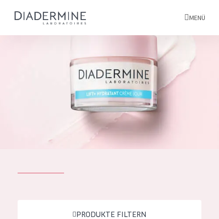
MENÜ
Alle produkte
Startseite
inhaltsstoffe
Über uns
Inspiration
Kontakt
ALLE PRODUKTE
English
PRODUKTTYP
French
PRODUKTE FILTERN