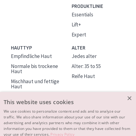
PRODUKTLINIE
Essentials
Lift+
Expert
HAUTTYP
ALTER
Empfindliche Haut
Jedes alter
Normale bis trockene
Alter: 35 to 55
Haut
Reife Haut
Mischhaut und fettige
Haut
Reife Haut
×
This website uses cookies
Der Sonne ausgesetzte
Haut
We use cookies to personalize content and ads and to analyze our
traffic. We also share information about your use of our site with our
advertising and analytics partners who may combine it with other
ÜBER DIADERMINE
information you have provided to them or that they have collected from
Mehr über uns
your use of their services.
Privacy Policy