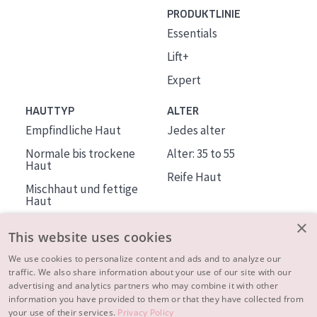
PRODUKTLINIE
Essentials
Lift+
Expert
HAUTTYP
ALTER
Empfindliche Haut
Jedes alter
Normale bis trockene
Alter: 35 to 55
Haut
Reife Haut
Mischhaut und fettige
Haut
Reife Haut
×
This website uses cookies
Der Sonne ausgesetzte
Haut
We use cookies to personalize content and ads and to analyze our
traffic. We also share information about your use of our site with our
advertising and analytics partners who may combine it with other
ÜBER DIADERMINE
information you have provided to them or that they have collected from
Mehr über uns
your use of their services.
Privacy Policy