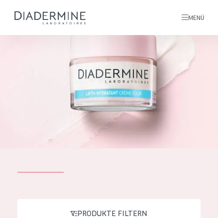
MENÜ
Alle produkte
Startseite
inhaltsstoffe
Über uns
Inspiration
Kontakt
ALLE PRODUKTE
English
PRODUKTTYP
French
PRODUKTE FILTERN