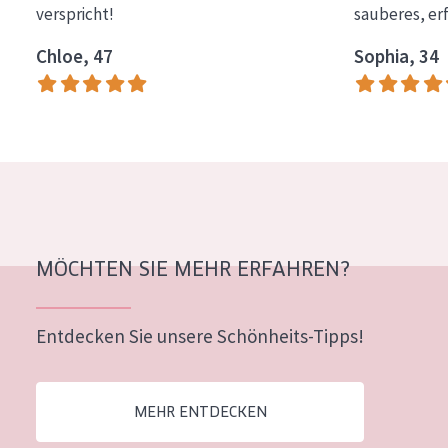
verspricht!
sauberes, er
Essentials
Chloe, 47
Sophia, 34
Lift+
Expert
HAUTTYP
Empfindliche Haut
Normale bis trockene Haut
Mischhaut und fettige Haut
MÖCHTEN SIE MEHR ERFAHREN?
Reife Haut
Entdecken Sie unsere Schönheits-Tipps!
Der Sonne ausgesetzte Haut
ALTER
MEHR ENTDECKEN
Jedes alter