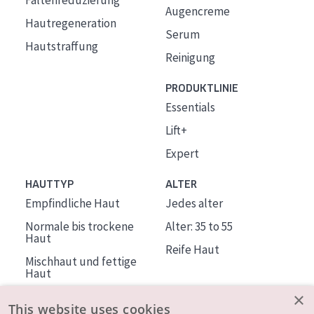
Faltenreduzierung
Augencreme
Hautregeneration
Serum
Hautstraffung
Reinigung
PRODUKTLINIE
Essentials
Lift+
Expert
HAUTTYP
ALTER
Empfindliche Haut
Jedes alter
Normale bis trockene
Alter: 35 to 55
Haut
Reife Haut
Mischhaut und fettige
Haut
Reife Haut
×
This website uses cookies