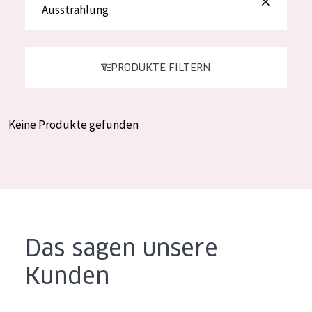
Ausstrahlung
Feuchtigkeit und Ausstrahlung
German
Faltenreduzierung
Spanish
Hautregeneration
PRODUKTE FILTERN
Greek
Hautstraffung
Keine Produkte gefunden
PRODUKTTYP
Tagescreme
Nachtcreme
Augencreme
Serum
Das sagen unsere
Reinigung
Kunden
PRODUKTLINIE