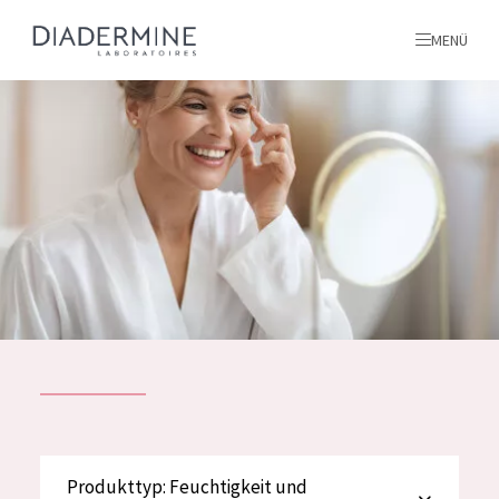
MENÜ
Alle produkte
Startseite
inhaltsstoffe
Über uns
Inspiration
Kontakt
ALLE PRODUKTE
English
PRODUKTTYP
Produkttyp: Feuchtigkeit und
French