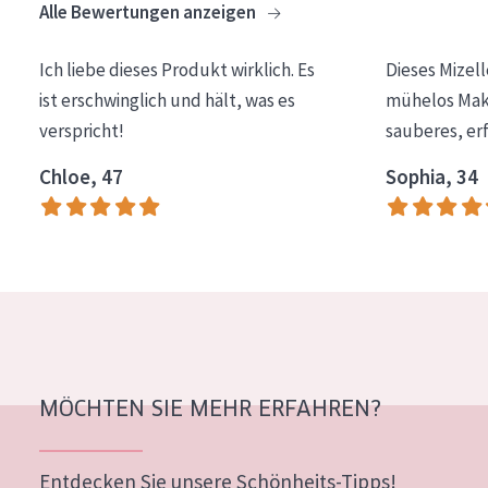
Alle Bewertungen anzeigen
Essentials
Lift+
Ich liebe dieses Produkt wirklich. Es
Dieses Mizel
ist erschwinglich und hält, was es
mühelos Make
Expert
verspricht!
sauberes, er
HAUTTYP
Chloe, 47
Sophia, 34
Empfindliche Haut
Normale bis trockene Haut
Mischhaut und fettige Haut
Reife Haut
Der Sonne ausgesetzte Haut
MÖCHTEN SIE MEHR ERFAHREN?
ALTER
Jedes alter
Entdecken Sie unsere Schönheits-Tipps!