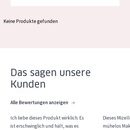
Feuchtigkeit und Ausstrahlung
German
Faltenreduzierung
Spanish
Keine Produkte gefunden
Hautregeneration
Greek
Hautstraffung
PRODUKTTYP
Tagescreme
Das sagen unsere
Nachtcreme
Kunden
Augencreme
Serum
Alle Bewertungen anzeigen
Reinigung
Ich liebe dieses Produkt wirklich. Es
Dieses Mizel
PRODUKTLINIE
ist erschwinglich und hält, was es
mühelos Make