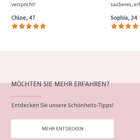
verspricht!
sauberes, er
Essentials
Chloe, 47
Sophia, 34
Lift+
Expert
HAUTTYP
Empfindliche Haut
Normale bis trockene Haut
Mischhaut und fettige Haut
MÖCHTEN SIE MEHR ERFAHREN?
Reife Haut
Entdecken Sie unsere Schönheits-Tipps!
Der Sonne ausgesetzte Haut
ALTER
MEHR ENTDECKEN
Jedes alter