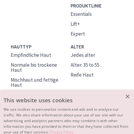
PRODUKTLINIE
Essentials
Lift+
Expert
HAUTTYP
ALTER
Empfindliche Haut
Jedes alter
Normale bis trockene
Alter: 35 to 55
Haut
Reife Haut
Mischhaut und fettige
Haut
Reife Haut
×
This website uses cookies
Der Sonne ausgesetzte
Haut
We use cookies to personalize content and ads and to analyze our
traffic. We also share information about your use of our site with our
advertising and analytics partners who may combine it with other
ÜBER DIADERMINE
information you have provided to them or that they have collected from
Mehr über uns
your use of their services.
Privacy Policy