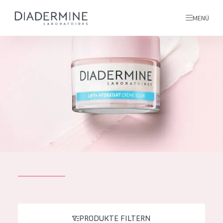
MENÜ
Alle produkte
Startseite
inhaltsstoffe
Über uns
Inspiration
Kontakt
ALLE PRODUKTE
English
PRODUKTTYP
French
PRODUKTE FILTERN