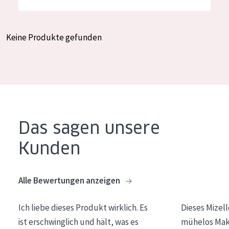
Feuchtigkeit und Ausstrahlung
German
Faltenreduzierung
Spanish
Keine Produkte gefunden
Hautregeneration
Greek
Hautstraffung
PRODUKTTYP
Tagescreme
Das sagen unsere
Nachtcreme
Kunden
Augencreme
Serum
Alle Bewertungen anzeigen
Reinigung
Ich liebe dieses Produkt wirklich. Es
Dieses Mizel
PRODUKTLINIE
ist erschwinglich und hält, was es
mühelos Make