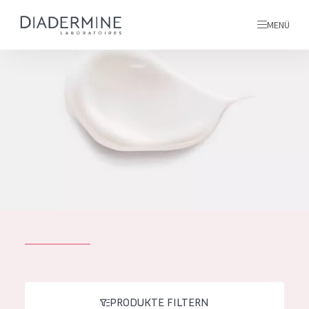
MENÜ
Alle produkte
Startseite
inhaltsstoffe
Über uns
Inspiration
Kontakt
ALLE PRODUKTE
English
PRODUKTTYP
French
PRODUKTE FILTERN