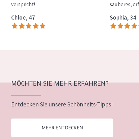
verspricht!
sauberes, er
Essentials
Chloe, 47
Sophia, 34
Lift+
Expert
HAUTTYP
Empfindliche Haut
Normale bis trockene Haut
Mischhaut und fettige Haut
MÖCHTEN SIE MEHR ERFAHREN?
Reife Haut
Entdecken Sie unsere Schönheits-Tipps!
Der Sonne ausgesetzte Haut
ALTER
MEHR ENTDECKEN
Jedes alter