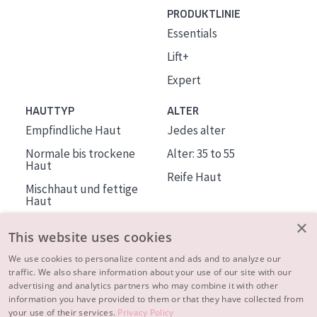
PRODUKTLINIE
Essentials
Lift+
Expert
HAUTTYP
ALTER
Empfindliche Haut
Jedes alter
Normale bis trockene
Alter: 35 to 55
Haut
Reife Haut
Mischhaut und fettige
Haut
Reife Haut
×
This website uses cookies
Der Sonne ausgesetzte
Haut
We use cookies to personalize content and ads and to analyze our
traffic. We also share information about your use of our site with our
advertising and analytics partners who may combine it with other
ÜBER DIADERMINE
information you have provided to them or that they have collected from
Mehr über uns
your use of their services.
Privacy Policy