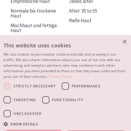
Empfindliche Haut
Jedes alter
Normale bis trockene
Alter: 35 to 55
Haut
Reife Haut
Mischhaut und fettige
Haut
Reife Haut
×
This website uses cookies
Der Sonne ausgesetzte
Haut
We use cookies to personalize content and ads and to analyze our
traffic. We also share information about your use of our site with our
advertising and analytics partners who may combine it with other
ÜBER DIADERMINE
information you have provided to them or that they have collected from
Mehr über uns
your use of their services.
Privacy Policy
Inspiration
STRICTLY NECESSARY
PERFORMANCE
Kontakt
TARGETING
FUNCTIONALITY
© 2023 - 2026 Diadermine
Cookie-Einstellungen
UNCLASSIFIED
SHOW DETAILS