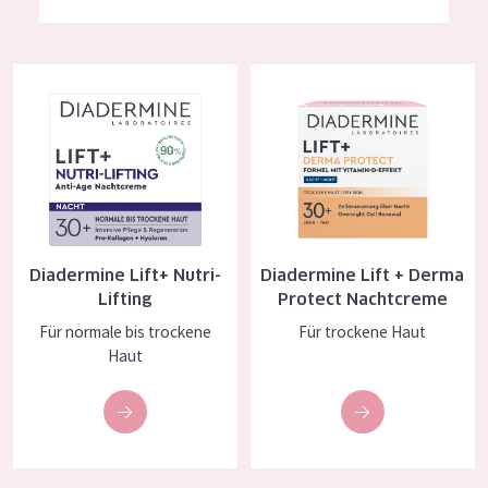
Feuchtigkeit und Ausstrahlung
German
Faltenreduzierung
Spanish
Diadermine Lift+ Nutri-Lifting
Diadermine Lift + Derma Prote
Hautregeneration
Greek
Hautstraffung
PRODUKTTYP
Tagescreme
Diadermine Lift+ Nutri-
Diadermine Lift + Derma
Nachtcreme
Lifting
Protect Nachtcreme
Augencreme
Für normale bis trockene
Für trockene Haut
Haut
Serum
Reinigung
PRODUKTLINIE