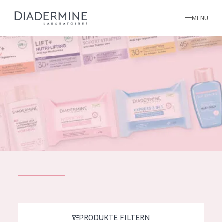
MENÜ
Alle produkte
Startseite
inhaltsstoffe
Über uns
Inspiration
Kontakt
ALLE PRODUKTE
English
PRODUKTTYP
French
PRODUKTE FILTERN