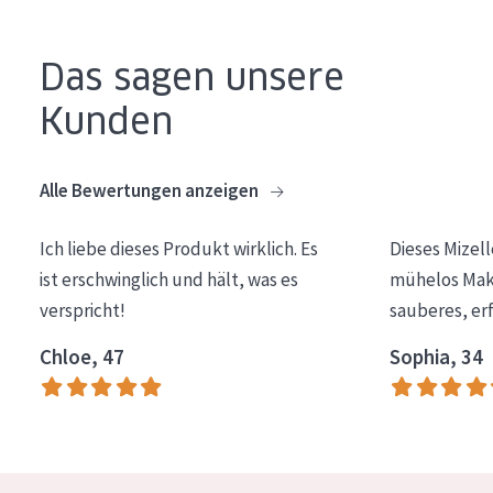
Alter: 35 to 55
Das sagen unsere
Reife Haut
Kunden
Alle Bewertungen anzeigen
Ich liebe dieses Produkt wirklich. Es
Dieses Mizel
ist erschwinglich und hält, was es
mühelos Make
verspricht!
sauberes, er
Chloe, 47
Sophia, 34