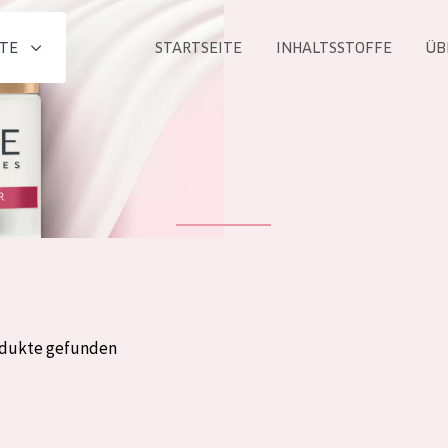
TE
STARTSEITE
INHALTSSTOFFE
ÜB
Alle produkt
PRODUKTLINIE
Essentials
Lift+
Expert
odukte gefunden
ALTER
ALLE
Haut
Jedes alter