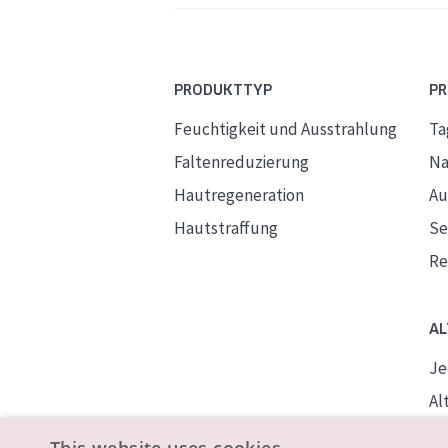
PRODUKTTYP
P
Feuchtigkeit und Ausstrahlung
Ta
Faltenreduzierung
Na
Hautregeneration
Au
Hautstraffung
S
Re
AL
Je
Alt
Re