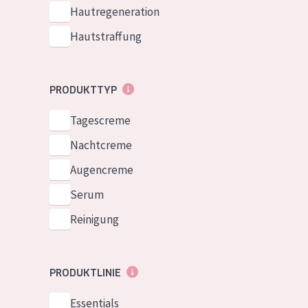
Normale bis t
Hautregeneration
German
Mischhaut und 
Hautstraffung
Spanish
Haut
Greek
Reife Haut
PRODUKTTYP
Der Sonne aus
Tagescreme
Haut
Nachtcreme
Alle Produkt
Augencreme
Serum
Reinigung
PRODUKTLINIE
Essentials