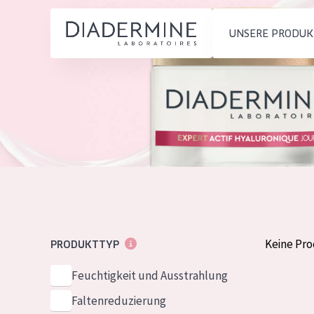
UNSERE PRODUK
PRODUKTTYP
PRODUKTTYP
Feuchtigkeit und
Tagescreme
Startseite
Ausstrahlung
Nachtcreme
inhaltsstoffe
Faltenreduzierung
Augencreme
Über uns
Hautregeneration
Serum
Inspiration
Hautstraffung
Reinigung
Kontakt
Keine Pr
PRODUKTTYP
HAUTTYP
Feuchtigkeit und Ausstrahlung
English
Empfindliche 
Faltenreduzierung
French