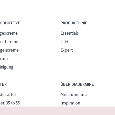
RODUKTTYP
PRODUKTLINIE
gescreme
Essentials
chtcreme
Lift+
gencreme
Expert
erum
inigung
TER
ÜBER DIADERMINE
des alter
Mehr über uns
er: 35 to 55
Inspiration
ife Haut
Kontakt