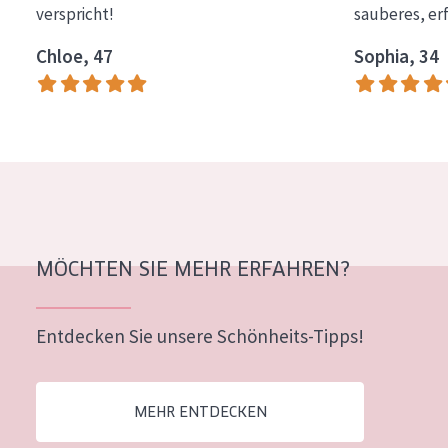
verspricht!
sauberes, er
Essentials
Chloe, 47
Sophia, 34
Lift+
Expert
HAUTTYP
Empfindliche Haut
Normale bis trockene Haut
Mischhaut und fettige Haut
MÖCHTEN SIE MEHR ERFAHREN?
Reife Haut
Entdecken Sie unsere Schönheits-Tipps!
Der Sonne ausgesetzte Haut
ALTER
MEHR ENTDECKEN
Jedes alter