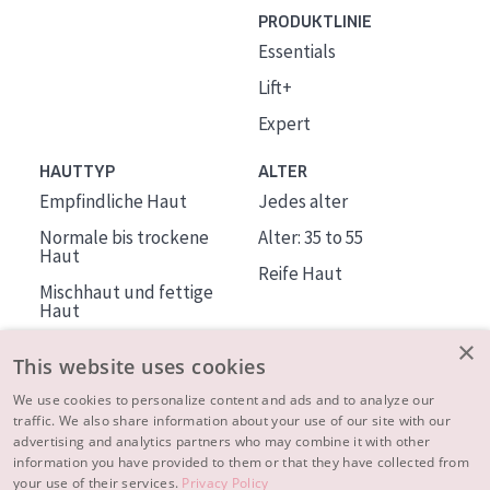
PRODUKTLINIE
Essentials
Lift+
Expert
HAUTTYP
ALTER
Empfindliche Haut
Jedes alter
Normale bis trockene
Alter: 35 to 55
Haut
Reife Haut
Mischhaut und fettige
Haut
Reife Haut
×
This website uses cookies
Der Sonne ausgesetzte
Haut
We use cookies to personalize content and ads and to analyze our
traffic. We also share information about your use of our site with our
advertising and analytics partners who may combine it with other
ÜBER DIADERMINE
information you have provided to them or that they have collected from
Mehr über uns
your use of their services.
Privacy Policy