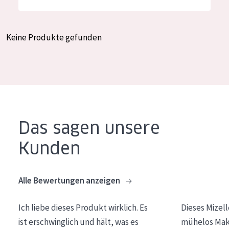
Feuchtigkeit und Ausstrahlung
German
Faltenreduzierung
Spanish
Keine Produkte gefunden
Hautregeneration
Greek
Hautstraffung
PRODUKTTYP
Tagescreme
Das sagen unsere
Nachtcreme
Kunden
Augencreme
Serum
Alle Bewertungen anzeigen
Reinigung
Ich liebe dieses Produkt wirklich. Es
Dieses Mizel
PRODUKTLINIE
ist erschwinglich und hält, was es
mühelos Make