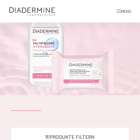
MENÜ
Alle produkte
Startseite
inhaltsstoffe
Über uns
Inspiration
Kontakt
ALLE PRODUKTE
English
PRODUKTTYP
French
PRODUKTE FILTERN