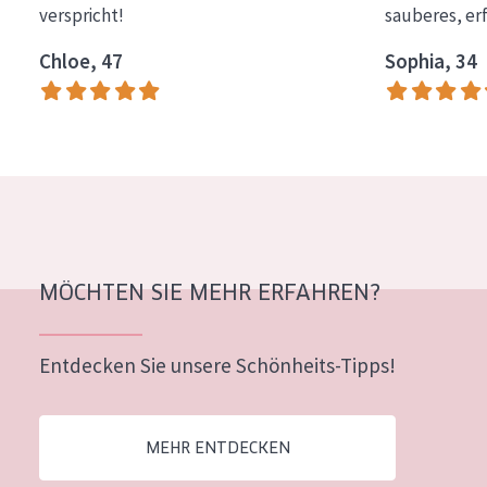
verspricht!
sauberes, er
Essentials
Chloe, 47
Sophia, 34
Lift+
Expert
HAUTTYP
Empfindliche Haut
Normale bis trockene Haut
Mischhaut und fettige Haut
MÖCHTEN SIE MEHR ERFAHREN?
Reife Haut
Entdecken Sie unsere Schönheits-Tipps!
Der Sonne ausgesetzte Haut
ALTER
MEHR ENTDECKEN
Jedes alter