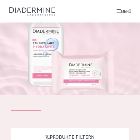
MENÜ
Alle produkte
Startseite
inhaltsstoffe
Über uns
Inspiration
Kontakt
ALLE PRODUKTE
English
PRODUKTTYP
French
PRODUKTE FILTERN