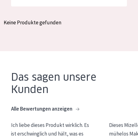
Feuchtigkeit und Ausstrahlung
German
Faltenreduzierung
Spanish
Keine Produkte gefunden
Hautregeneration
Greek
Hautstraffung
PRODUKTTYP
Tagescreme
Das sagen unsere
Nachtcreme
Kunden
Augencreme
Serum
Alle Bewertungen anzeigen
Reinigung
Ich liebe dieses Produkt wirklich. Es
Dieses Mizel
PRODUKTLINIE
ist erschwinglich und hält, was es
mühelos Make