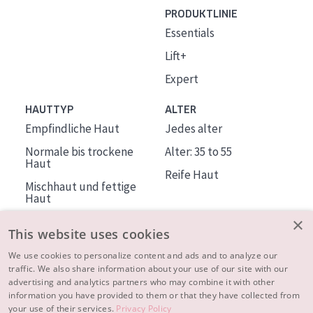
PRODUKTLINIE
Essentials
Lift+
Expert
HAUTTYP
ALTER
Empfindliche Haut
Jedes alter
Normale bis trockene
Alter: 35 to 55
Haut
Reife Haut
Mischhaut und fettige
Haut
Reife Haut
×
This website uses cookies
Der Sonne ausgesetzte
Haut
We use cookies to personalize content and ads and to analyze our
traffic. We also share information about your use of our site with our
advertising and analytics partners who may combine it with other
ÜBER DIADERMINE
information you have provided to them or that they have collected from
Mehr über uns
your use of their services.
Privacy Policy