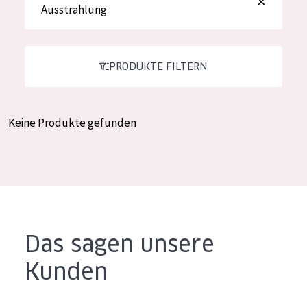
Ausstrahlung
Feuchtigkeit und Ausstrahlung
German
Faltenreduzierung
Spanish
Hautregeneration
PRODUKTE FILTERN
Greek
Hautstraffung
Keine Produkte gefunden
PRODUKTTYP
Tagescreme
Nachtcreme
Augencreme
Serum
Das sagen unsere
Reinigung
Kunden
PRODUKTLINIE