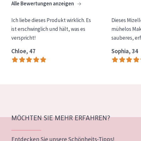
Alle Bewertungen anzeigen
Essentials
Lift+
Ich liebe dieses Produkt wirklich. Es
Dieses Mizel
ist erschwinglich und hält, was es
mühelos Make
Expert
verspricht!
sauberes, er
HAUTTYP
Chloe, 47
Sophia, 34
Empfindliche Haut
Normale bis trockene Haut
Mischhaut und fettige Haut
Reife Haut
Der Sonne ausgesetzte Haut
MÖCHTEN SIE MEHR ERFAHREN?
ALTER
Jedes alter
Entdecken Sie unsere Schönheits-Tipps!