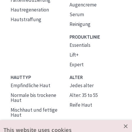
Faltenreduzierung
Augencreme
Hautregeneration
Serum
Hautstraffung
Reinigung
PRODUKTLINIE
Essentials
Lift+
Expert
HAUTTYP
ALTER
Empfindliche Haut
Jedes alter
Normale bis trockene
Alter: 35 to 55
Haut
Reife Haut
Mischhaut und fettige
Haut
Reife Haut
×
This website uses cookies