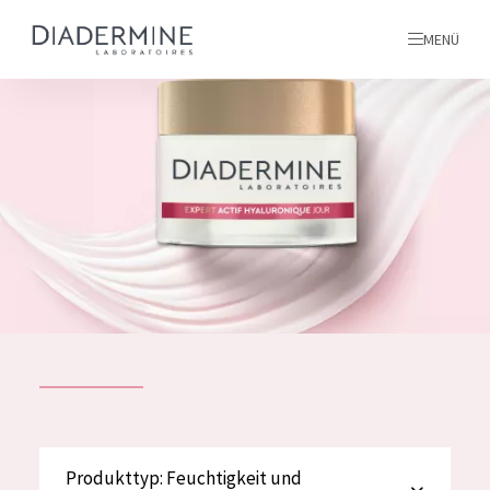
MENÜ
Alle produkte
Startseite
inhaltsstoffe
Über uns
Inspiration
Kontakt
ALLE PRODUKTE
English
PRODUKTTYP
Produkttyp: Feuchtigkeit und
French