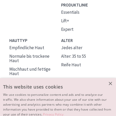
PRODUKTLINIE
Essentials
Lift+
Expert
HAUTTYP
ALTER
Empfindliche Haut
Jedes alter
Normale bis trockene
Alter: 35 to 55
Haut
Reife Haut
Mischhaut und fettige
Haut
Reife Haut
×
This website uses cookies
Der Sonne ausgesetzte
Haut
We use cookies to personalize content and ads and to analyze our
traffic. We also share information about your use of our site with our
advertising and analytics partners who may combine it with other
ÜBER DIADERMINE
information you have provided to them or that they have collected from
Mehr über uns
your use of their services.
Privacy Policy