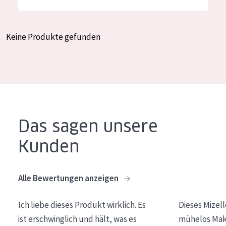
Feuchtigkeit und Ausstrahlung
German
Faltenreduzierung
Spanish
Keine Produkte gefunden
Hautregeneration
Greek
Hautstraffung
PRODUKTTYP
Tagescreme
Das sagen unsere
Nachtcreme
Kunden
Augencreme
Serum
Alle Bewertungen anzeigen
Reinigung
Ich liebe dieses Produkt wirklich. Es
Dieses Mizel
PRODUKTLINIE
ist erschwinglich und hält, was es
mühelos Make