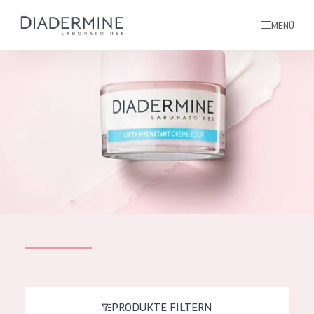
MENÜ
Alle produkte
Startseite
inhaltsstoffe
Über uns
Inspiration
Kontakt
ALLE PRODUKTE
English
PRODUKTTYP
French
PRODUKTE FILTERN