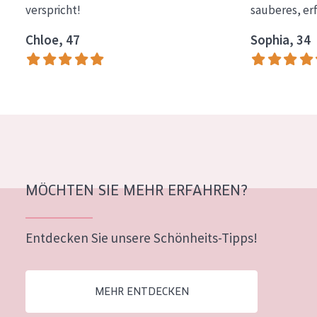
verspricht!
sauberes, er
Essentials
Chloe, 47
Sophia, 34
Lift+
Expert
HAUTTYP
Empfindliche Haut
Normale bis trockene Haut
Mischhaut und fettige Haut
MÖCHTEN SIE MEHR ERFAHREN?
Reife Haut
Entdecken Sie unsere Schönheits-Tipps!
Der Sonne ausgesetzte Haut
ALTER
MEHR ENTDECKEN
Jedes alter