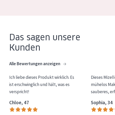
Essentials
Lift+
Expert
Das sagen unsere
HAUTTYP
Kunden
Empfindliche Haut
Normale bis trockene Haut
Alle Bewertungen anzeigen
Mischhaut und fettige Haut
Ich liebe dieses Produkt wirklich. Es
Dieses Mizel
Reife Haut
ist erschwinglich und hält, was es
mühelos Make
Der Sonne ausgesetzte Haut
verspricht!
sauberes, er
ALTER
Chloe, 47
Sophia, 34
Jedes alter