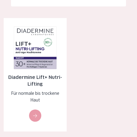
Feuchtigkeit und Ausstrahlung
German
Faltenreduzierung
Spanish
Diadermine Lift+ Nutri-Lifting
Hautregeneration
Greek
Hautstraffung
PRODUKTTYP
Tagescreme
Diadermine Lift+ Nutri-
Nachtcreme
Lifting
Augencreme
Für normale bis trockene
Haut
Serum
Reinigung
PRODUKTLINIE