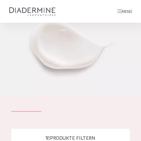
MENÜ
Alle produkte
Startseite
inhaltsstoffe
Über uns
Inspiration
Kontakt
ALLE PRODUKTE
English
PRODUKTTYP
French
PRODUKTE FILTERN