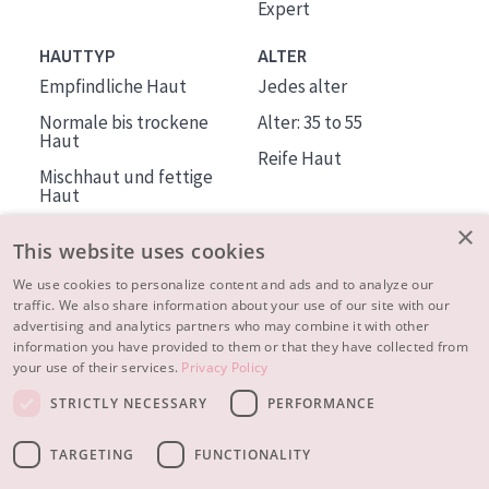
Expert
HAUTTYP
ALTER
Empfindliche Haut
Jedes alter
Normale bis trockene
Alter: 35 to 55
Haut
Reife Haut
Mischhaut und fettige
Haut
Reife Haut
×
This website uses cookies
Der Sonne ausgesetzte
Haut
We use cookies to personalize content and ads and to analyze our
traffic. We also share information about your use of our site with our
advertising and analytics partners who may combine it with other
ÜBER DIADERMINE
information you have provided to them or that they have collected from
Mehr über uns
your use of their services.
Privacy Policy
Inspiration
STRICTLY NECESSARY
PERFORMANCE
Kontakt
TARGETING
FUNCTIONALITY