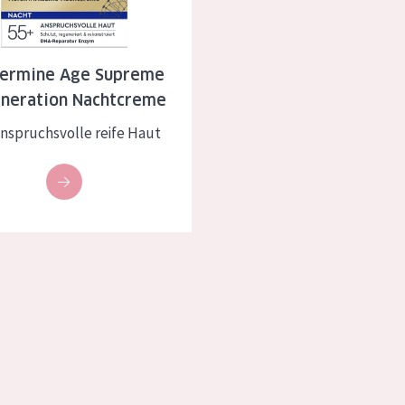
rockene Haut
Alter: 35 to 55
fettige
Reife Haut
dermine Age Supreme
neration Nachtcreme
anspruchsvolle reife Haut
gesetzte
e anzeigen