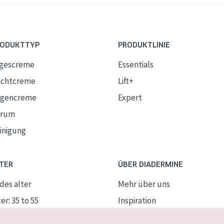
RODUKTTYP
PRODUKTLINIE
gescreme
Essentials
chtcreme
Lift+
gencreme
Expert
erum
inigung
TER
ÜBER DIADERMINE
des alter
Mehr über uns
er: 35 to 55
Inspiration
ife Haut
Kontakt