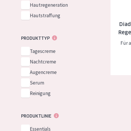
Normale bis t
Hautregeneration
German
Mischhaut und 
Hautstraffung
Spanish
Haut
Dia
Greek
Rege
Reife Haut
PRODUKTTYP
Für 
Der Sonne aus
Tagescreme
Haut
Nachtcreme
Alle Produkt
Augencreme
Serum
Reinigung
PRODUKTLINIE
Essentials