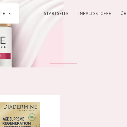
TE
STARTSEITE
INHALTSSTOFFE
ÜB
Alle produkt
PRODUKTLINIE
Essentials
Lift+
Expert
e Age Supreme Regeneration Nachtcreme
ALTER
ALLE
Haut
Jedes alter