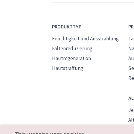
PRODUKTTYP
P
Feuchtigkeit und Ausstrahlung
Ta
Faltenreduzierung
Na
Hautregeneration
Au
Hautstraffung
S
Re
AL
Je
Alt
Re