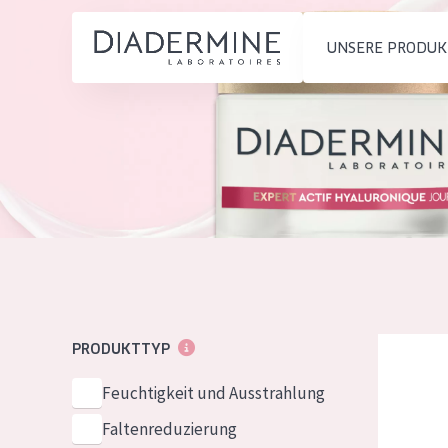
UNSERE PRODUK
PRODUKTTYP
PRODUKTTYP
Feuchtigkeit und
Tagescreme
Startseite
Ausstrahlung
Nachtcreme
inhaltsstoffe
Faltenreduzierung
Augencreme
Über uns
Hautregeneration
Serum
Inspiration
Hautstraffung
Reinigung
Kontakt
Diadermin
PRODUKTTYP
HAUTTYP
Feuchtigkeit und Ausstrahlung
English
Empfindliche 
Faltenreduzierung
French