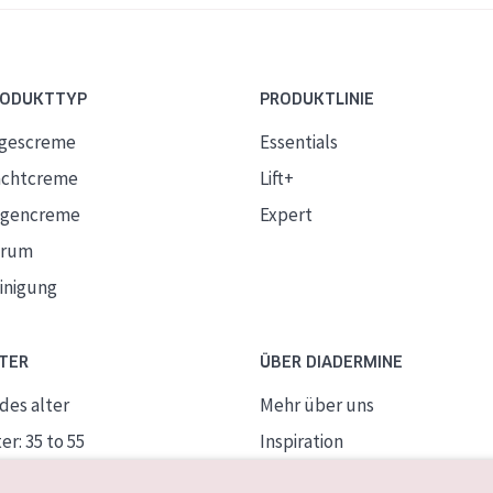
RODUKTTYP
PRODUKTLINIE
gescreme
Essentials
chtcreme
Lift+
gencreme
Expert
erum
inigung
TER
ÜBER DIADERMINE
des alter
Mehr über uns
er: 35 to 55
Inspiration
ife Haut
Kontakt