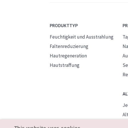
PRODUKTTYP
P
Feuchtigkeit und Ausstrahlung
Ta
Faltenreduzierung
Na
Hautregeneration
Au
Hautstraffung
S
Re
AL
Je
Alt
Re