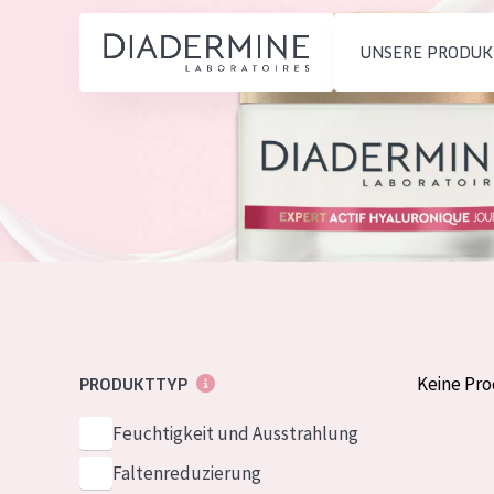
UNSERE PRODUK
PRODUKTTYP
PRODUKTTYP
Feuchtigkeit und
Tagescreme
Startseite
Ausstrahlung
Nachtcreme
inhaltsstoffe
Faltenreduzierung
Augencreme
Über uns
Hautregeneration
Serum
Inspiration
Hautstraffung
Reinigung
Kontakt
Keine Pr
PRODUKTTYP
HAUTTYP
Feuchtigkeit und Ausstrahlung
English
Empfindliche 
Faltenreduzierung
French