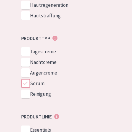
Normale bis t
Hautregeneration
German
Mischhaut und 
Hautstraffung
Spanish
Haut
Greek
Reife Haut
PRODUKTTYP
Der Sonne aus
Tagescreme
Haut
Nachtcreme
Alle Produkt
Augencreme
Serum
Reinigung
PRODUKTLINIE
Essentials