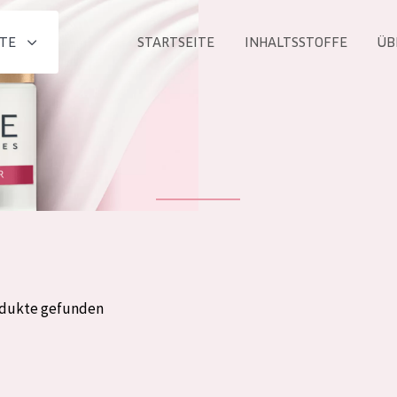
TE
STARTSEITE
INHALTSSTOFFE
ÜB
Alle produkt
PRODUKTLINIE
Essentials
Lift+
Expert
odukte gefunden
ALTER
ALLE
Haut
Jedes alter