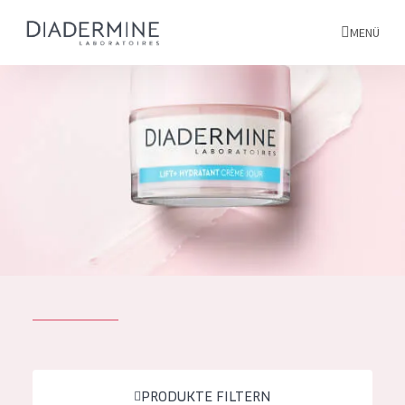
MENÜ
Alle produkte
Startseite
inhaltsstoffe
Über uns
Inspiration
Kontakt
ALLE PRODUKTE
English
PRODUKTTYP
French
PRODUKTE FILTERN