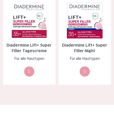
Essentials
Lift+
Expert
HAUTTYP
Diadermine Lift+ Super
Diadermine Lift+ Super
Empfindliche Haut
Filler Tagescreme
Filler Night
Normale bis trockene Haut
Für alle Hauttypen
Für alle Hauttypen
Mischhaut und fettige Haut
Reife Haut
Der Sonne ausgesetzte Haut
ALTER
Jedes alter