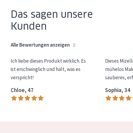
Alter: 35 to 55
Das sagen unsere
Reife Haut
Kunden
Alle Bewertungen anzeigen
Ich liebe dieses Produkt wirklich. Es
Dieses Mizel
ist erschwinglich und hält, was es
mühelos Make
verspricht!
sauberes, er
Chloe, 47
Sophia, 34