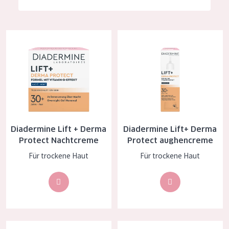
Feuchtigkeit und Ausstrahlung
German
Faltenreduzierung
Spanish
Diadermine Lift + Derma Protect Nachtcreme
Diadermine Lift+ Derma Prote
Hautregeneration
Greek
Hautstraffung
PRODUKTTYP
Tagescreme
Diadermine Lift + Derma
Diadermine Lift+ Derma
Nachtcreme
Protect Nachtcreme
Protect aughencreme
Augencreme
Für trockene Haut
Für trockene Haut
Serum
Reinigung
PRODUKTLINIE
Diadermine Lift+ Super Filler Tagescreme
Diadermine Lift+ Super Filler Ni