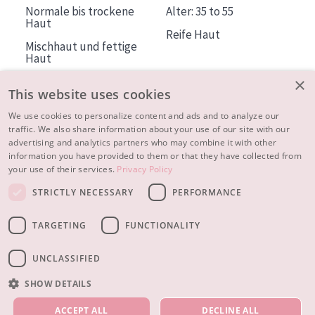
Normale bis trockene
Alter: 35 to 55
Haut
Reife Haut
Mischhaut und fettige
Haut
Reife Haut
×
This website uses cookies
Der Sonne ausgesetzte
Haut
We use cookies to personalize content and ads and to analyze our
traffic. We also share information about your use of our site with our
advertising and analytics partners who may combine it with other
ÜBER DIADERMINE
information you have provided to them or that they have collected from
Mehr über uns
your use of their services.
Privacy Policy
Inspiration
STRICTLY NECESSARY
PERFORMANCE
Kontakt
TARGETING
FUNCTIONALITY
© 2023 - 2026 Diadermine
Cookie-Einstellungen
UNCLASSIFIED
SHOW DETAILS
UNSERE PRODUKTE
ACCEPT ALL
DECLINE ALL