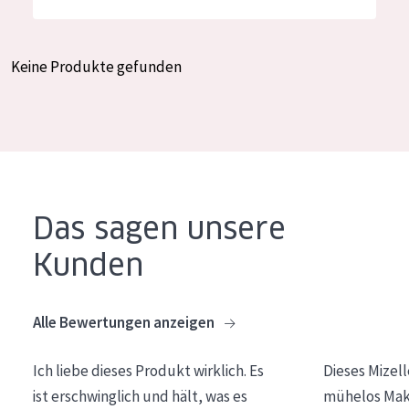
Feuchtigkeit und Ausstrahlung
German
Faltenreduzierung
Spanish
Keine Produkte gefunden
Hautregeneration
Greek
Hautstraffung
PRODUKTTYP
Tagescreme
Das sagen unsere
Nachtcreme
Kunden
Augencreme
Serum
Alle Bewertungen anzeigen
Reinigung
Ich liebe dieses Produkt wirklich. Es
Dieses Mizel
PRODUKTLINIE
ist erschwinglich und hält, was es
mühelos Make