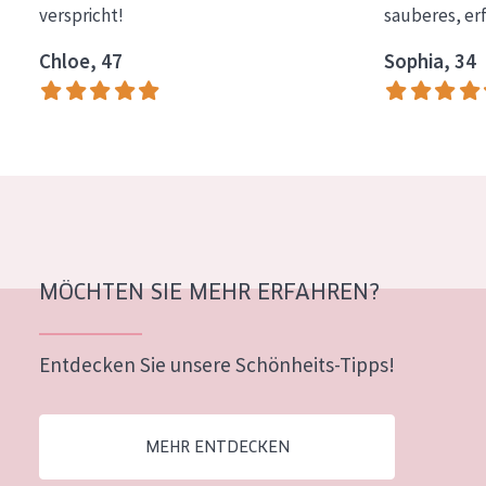
verspricht!
sauberes, er
Essentials
Chloe, 47
Sophia, 34
Lift+
Expert
HAUTTYP
Empfindliche Haut
Normale bis trockene Haut
Mischhaut und fettige Haut
MÖCHTEN SIE MEHR ERFAHREN?
Reife Haut
Entdecken Sie unsere Schönheits-Tipps!
Der Sonne ausgesetzte Haut
ALTER
MEHR ENTDECKEN
Jedes alter