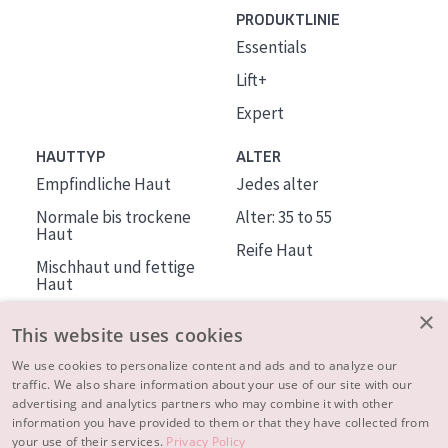
PRODUKTLINIE
Essentials
Lift+
Expert
HAUTTYP
ALTER
Empfindliche Haut
Jedes alter
Normale bis trockene
Alter: 35 to 55
Haut
Reife Haut
Mischhaut und fettige
Haut
Reife Haut
×
This website uses cookies
Der Sonne ausgesetzte
Haut
We use cookies to personalize content and ads and to analyze our
traffic. We also share information about your use of our site with our
advertising and analytics partners who may combine it with other
ÜBER DIADERMINE
information you have provided to them or that they have collected from
Mehr über uns
your use of their services.
Privacy Policy