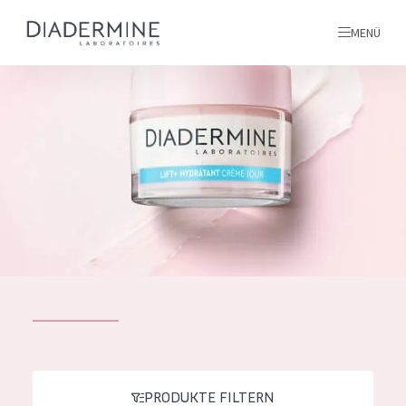
MENÜ
Alle produkte
Startseite
inhaltsstoffe
Über uns
Inspiration
Kontakt
ALLE PRODUKTE
English
PRODUKTTYP
French
PRODUKTE FILTERN