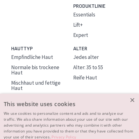
PRODUKTLINIE
Essentials
Lift+
Expert
HAUTTYP
ALTER
Empfindliche Haut
Jedes alter
Normale bis trockene
Alter: 35 to 55
Haut
Reife Haut
Mischhaut und fettige
Haut
Reife Haut
×
This website uses cookies
Der Sonne ausgesetzte
Haut
We use cookies to personalize content and ads and to analyze our
traffic. We also share information about your use of our site with our
advertising and analytics partners who may combine it with other
ÜBER DIADERMINE
information you have provided to them or that they have collected from
Mehr über uns
your use of their services.
Privacy Policy