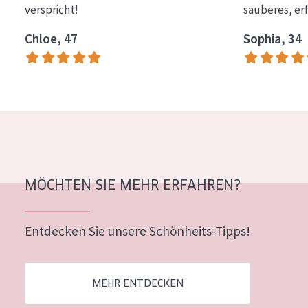
verspricht!
sauberes, er
Essentials
Chloe, 47
Sophia, 34
Lift+
Expert
HAUTTYP
Empfindliche Haut
Normale bis trockene Haut
Mischhaut und fettige Haut
MÖCHTEN SIE MEHR ERFAHREN?
Reife Haut
Entdecken Sie unsere Schönheits-Tipps!
Der Sonne ausgesetzte Haut
ALTER
MEHR ENTDECKEN
Jedes alter