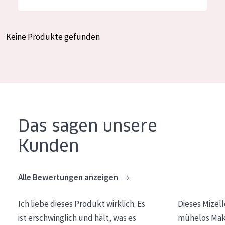
Feuchtigkeit und Ausstrahlung
German
Faltenreduzierung
Spanish
Keine Produkte gefunden
Hautregeneration
Greek
Hautstraffung
PRODUKTTYP
Tagescreme
Das sagen unsere
Nachtcreme
Kunden
Augencreme
Serum
Alle Bewertungen anzeigen
Reinigung
Ich liebe dieses Produkt wirklich. Es
Dieses Mizel
PRODUKTLINIE
ist erschwinglich und hält, was es
mühelos Make