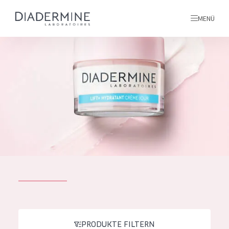
MENÜ
Alle produkte
Startseite
inhaltsstoffe
Über uns
Inspiration
Kontakt
ALLE PRODUKTE
English
PRODUKTTYP
French
PRODUKTE FILTERN