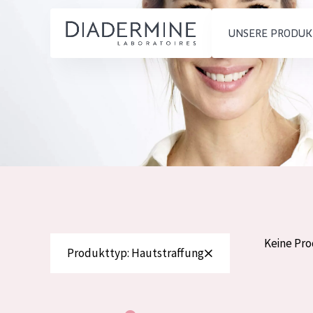
UNSERE PRODUK
PRODUKTTYP
PRODUKTTYP
Feuchtigkeit und
Tagescreme
Startseite
Ausstrahlung
Nachtcreme
inhaltsstoffe
Faltenreduzierung
Augencreme
Über uns
Hautregeneration
Serum
Inspiration
Hautstraffung
Reinigung
Kontakt
Keine Pr
Produkttyp: Hautstraffung
HAUTTYP
English
Empfindliche 
French