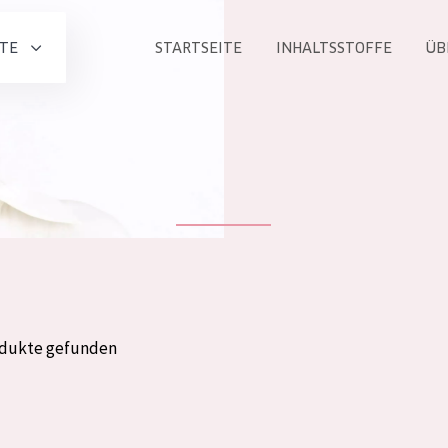
TE
STARTSEITE
INHALTSSTOFFE
ÜB
Alle produkt
PRODUKTLINIE
Essentials
Lift+
Expert
odukte gefunden
ALTER
ALLE
Haut
Jedes alter