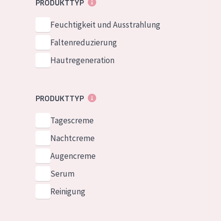
PRODUKTTYP
Normale bis t
German
Feuchtigkeit und Ausstrahlung
Mischhaut und 
Spanish
Haut
Faltenreduzierung
Greek
Reife Haut
Hautregeneration
Der Sonne aus
Haut
PRODUKTTYP
Alle Produkt
Tagescreme
Nachtcreme
Augencreme
Serum
Reinigung