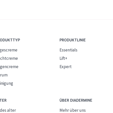
RODUKTTYP
PRODUKTLINIE
gescreme
Essentials
chtcreme
Lift+
gencreme
Expert
erum
inigung
TER
ÜBER DIADERMINE
des alter
Mehr über uns