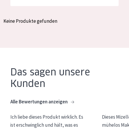
Feuchtigkeit und Ausstrahlung
German
Faltenreduzierung
Spanish
Keine Produkte gefunden
Hautregeneration
Greek
Hautstraffung
PRODUKTTYP
Tagescreme
Das sagen unsere
Nachtcreme
Kunden
Augencreme
Serum
Alle Bewertungen anzeigen
Reinigung
Ich liebe dieses Produkt wirklich. Es
Dieses Mizel
PRODUKTLINIE
ist erschwinglich und hält, was es
mühelos Make