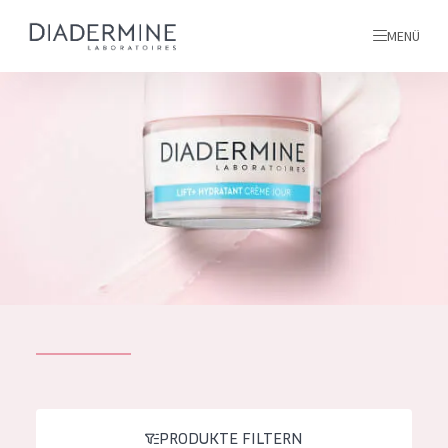
MENÜ
Alle produkte
Startseite
inhaltsstoffe
Über uns
Inspiration
Kontakt
ALLE PRODUKTE
English
PRODUKTTYP
French
PRODUKTE FILTERN