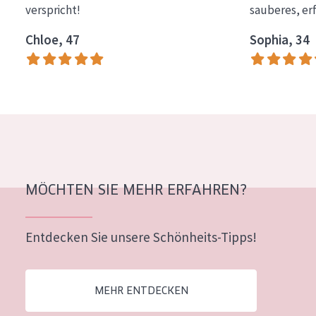
verspricht!
sauberes, er
Essentials
Chloe, 47
Sophia, 34
Lift+
Expert
HAUTTYP
Empfindliche Haut
Normale bis trockene Haut
Mischhaut und fettige Haut
MÖCHTEN SIE MEHR ERFAHREN?
Reife Haut
Entdecken Sie unsere Schönheits-Tipps!
Der Sonne ausgesetzte Haut
ALTER
MEHR ENTDECKEN
Jedes alter