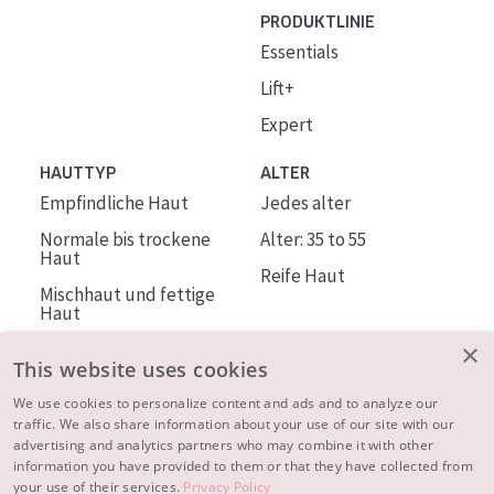
PRODUKTLINIE
Essentials
Lift+
Expert
HAUTTYP
ALTER
Empfindliche Haut
Jedes alter
Normale bis trockene
Alter: 35 to 55
Haut
Reife Haut
Mischhaut und fettige
Haut
Reife Haut
×
This website uses cookies
Der Sonne ausgesetzte
Haut
We use cookies to personalize content and ads and to analyze our
traffic. We also share information about your use of our site with our
advertising and analytics partners who may combine it with other
ÜBER DIADERMINE
information you have provided to them or that they have collected from
Mehr über uns
your use of their services.
Privacy Policy