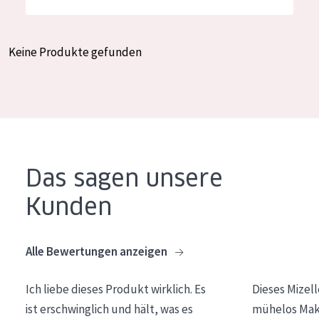
Feuchtigkeit und Ausstrahlung
German
Faltenreduzierung
Spanish
Keine Produkte gefunden
Hautregeneration
Greek
Hautstraffung
PRODUKTTYP
Tagescreme
Das sagen unsere
Nachtcreme
Kunden
Augencreme
Serum
Alle Bewertungen anzeigen
Reinigung
Ich liebe dieses Produkt wirklich. Es
Dieses Mizel
PRODUKTLINIE
ist erschwinglich und hält, was es
mühelos Make