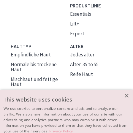
PRODUKTLINIE
Essentials
Lift+
Expert
HAUTTYP
ALTER
Empfindliche Haut
Jedes alter
Normale bis trockene
Alter: 35 to 55
Haut
Reife Haut
Mischhaut und fettige
Haut
Reife Haut
×
This website uses cookies
Der Sonne ausgesetzte
Haut
We use cookies to personalize content and ads and to analyze our
traffic. We also share information about your use of our site with our
advertising and analytics partners who may combine it with other
ÜBER DIADERMINE
information you have provided to them or that they have collected from
Mehr über uns
your use of their services.
Privacy Policy