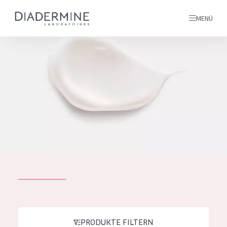
MENÜ
Alle produkte
Startseite
inhaltsstoffe
Über uns
Inspiration
Kontakt
ALLE PRODUKTE
English
PRODUKTTYP
French
PRODUKTE FILTERN