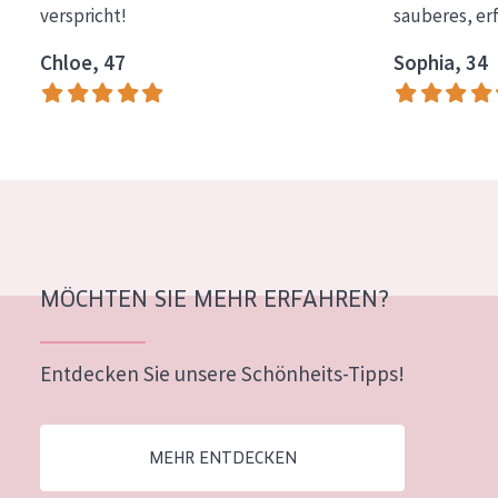
verspricht!
sauberes, er
Essentials
Chloe, 47
Sophia, 34
Lift+
Expert
HAUTTYP
Empfindliche Haut
Normale bis trockene Haut
Mischhaut und fettige Haut
MÖCHTEN SIE MEHR ERFAHREN?
Reife Haut
Entdecken Sie unsere Schönheits-Tipps!
Der Sonne ausgesetzte Haut
ALTER
MEHR ENTDECKEN
Jedes alter