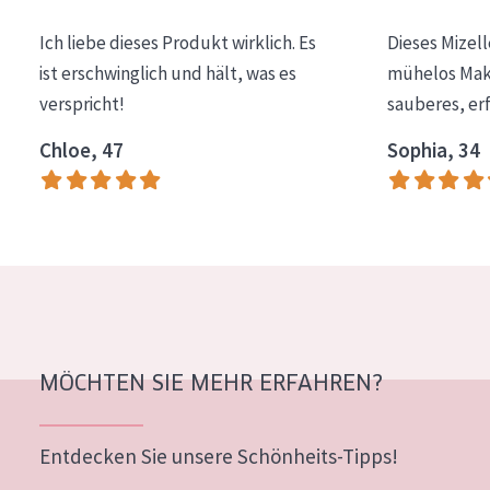
Essentials
Ich liebe dieses Produkt wirklich. Es
Dieses Mizel
Lift+
ist erschwinglich und hält, was es
mühelos Make
verspricht!
sauberes, er
Expert
Chloe, 47
Sophia, 34
HAUTTYP
Empfindliche Haut
Normale bis trockene Haut
Mischhaut und fettige Haut
Reife Haut
Der Sonne ausgesetzte Haut
MÖCHTEN SIE MEHR ERFAHREN?
ALTER
Entdecken Sie unsere Schönheits-Tipps!
Jedes alter