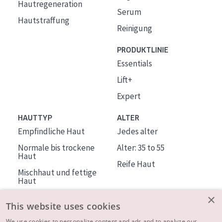
Hautregeneration
Serum
Hautstraffung
Reinigung
PRODUKTLINIE
Essentials
Lift+
Expert
HAUTTYP
ALTER
Empfindliche Haut
Jedes alter
Normale bis trockene
Alter: 35 to 55
Haut
Reife Haut
Mischhaut und fettige
Haut
Reife Haut
×
This website uses cookies
Der Sonne ausgesetzte
We use cookies to personalize content and ads and to analyze our