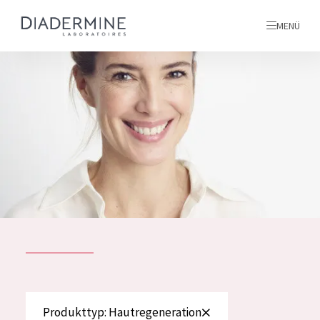
MENÜ
Alle produkte
Startseite
inhaltsstoffe
Über uns
Inspiration
Kontakt
ALLE PRODUKTE
English
PRODUKTTYP
Produkttyp: Hautregeneration
French