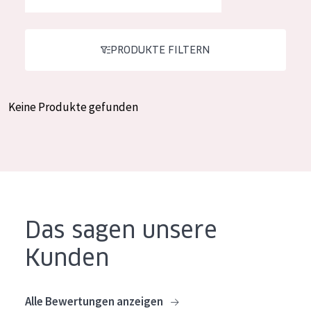
Feuchtigkeit und Ausstrahlung
German
Faltenreduzierung
Spanish
PRODUKTE FILTERN
Hautregeneration
Greek
Hautstraffung
Keine Produkte gefunden
PRODUKTTYP
Tagescreme
Nachtcreme
Augencreme
Das sagen unsere
Serum
Kunden
Reinigung
PRODUKTLINIE
Alle Bewertungen anzeigen