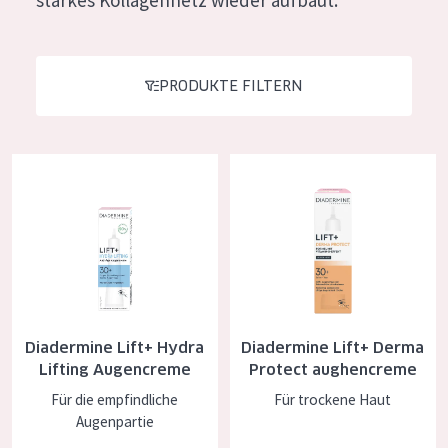
starkes Kollagennetz wieder aufbaut.
Essentials
Lift+
PRODUKTE FILTERN
Expert
HAUTTYP
Diadermine Lift+ Hydra Lifting Augencreme
Diadermine Lift+ Derma Prote
Empfindliche Haut
Normale bis trockene Haut
Mischhaut und fettige Haut
Reife Haut
Der Sonne ausgesetzte Haut
Diadermine Lift+ Hydra
Diadermine Lift+ Derma
Lifting Augencreme
Protect aughencreme
ALTER
Für die empfindliche
Für trockene Haut
Augenpartie
Jedes alter