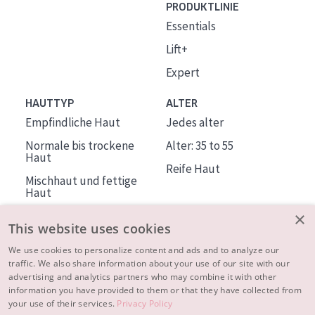
PRODUKTLINIE
Essentials
Lift+
Expert
HAUTTYP
ALTER
Empfindliche Haut
Jedes alter
Normale bis trockene
Alter: 35 to 55
Haut
Reife Haut
Mischhaut und fettige
Haut
Reife Haut
×
This website uses cookies
Der Sonne ausgesetzte
Haut
We use cookies to personalize content and ads and to analyze our
traffic. We also share information about your use of our site with our
advertising and analytics partners who may combine it with other
ÜBER DIADERMINE
information you have provided to them or that they have collected from
Mehr über uns
your use of their services.
Privacy Policy