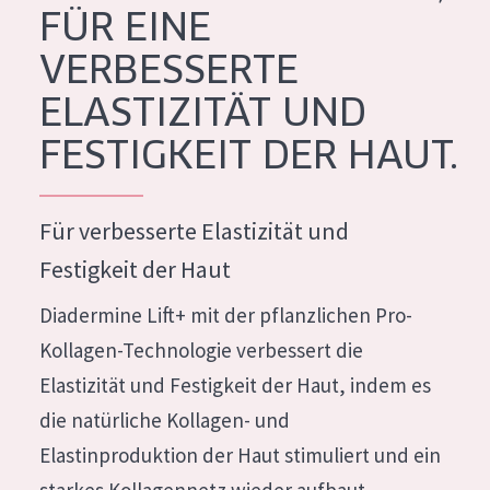
FÜR EINE
Feuchtigkeit und Ausstrahlung
German
VERBESSERTE
Faltenreduzierung
Spanish
ELASTIZITÄT UND
Hautregeneration
Greek
FESTIGKEIT DER HAUT.
Hautstraffung
PRODUKTTYP
Für verbesserte Elastizität und
Tagescreme
Festigkeit der Haut
Nachtcreme
Diadermine Lift+ mit der pflanzlichen Pro-
Augencreme
Kollagen-Technologie verbessert die
Serum
Elastizität und Festigkeit der Haut, indem es
Reinigung
die natürliche Kollagen- und
Elastinproduktion der Haut stimuliert und ein
PRODUKTLINIE