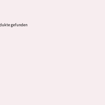
rockene Haut
Alter: 35 to 55
fettige
Reife Haut
odukte gefunden
gesetzte
e anzeigen