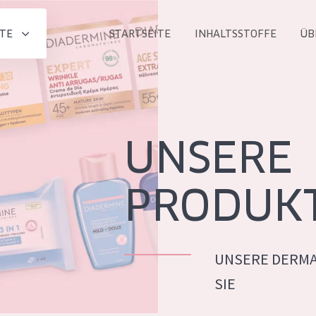
TE
STARTSEITE
INHALTSSTOFFE
ÜB
Alle produkt
PRODUKTLINIE
Essentials
UNSERE
Lift+
Expert
PRODUK
UNSERE DERMA
ALTER
SIE
ALLE
Haut
Jedes alter