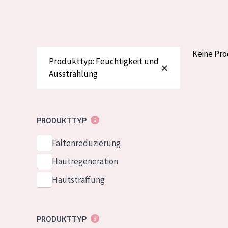
Normale bis t
German
Mischhaut und 
Spanish
Haut
Greek
Keine Pr
Reife Haut
Produkttyp: Feuchtigkeit und
Ausstrahlung
Der Sonne aus
Haut
Alle Produkt
PRODUKTTYP
Faltenreduzierung
Hautregeneration
Hautstraffung
PRODUKTTYP