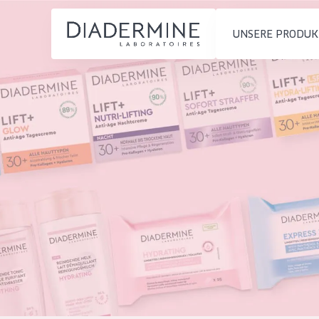
UNSERE PRODUK
PRODUKTTYP
PRODUKTTYP
Feuchtigkeit und
Tagescreme
Startseite
Ausstrahlung
Nachtcreme
inhaltsstoffe
Faltenreduzierung
Augencreme
Über uns
Hautregeneration
Serum
Inspiration
Hautstraffung
Reinigung
Kontakt
HAUTTYP
English
Empfindliche 
French