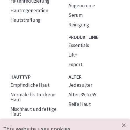
Faltenreduzierung
Augencreme
Hautregeneration
Serum
Hautstraffung
Reinigung
PRODUKTLINIE
Essentials
Lift+
Expert
HAUTTYP
ALTER
Empfindliche Haut
Jedes alter
Normale bis trockene
Alter: 35 to 55
Haut
Reife Haut
Mischhaut und fettige
Haut
Reife Haut
×
This website uses cookies