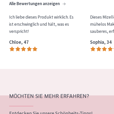
Alle Bewertungen anzeigen
Essentials
Lift+
Ich liebe dieses Produkt wirklich. Es
Dieses Mizel
ist erschwinglich und hält, was es
mühelos Make
Expert
verspricht!
sauberes, er
HAUTTYP
Chloe, 47
Sophia, 34
Empfindliche Haut
Normale bis trockene Haut
Mischhaut und fettige Haut
Reife Haut
Der Sonne ausgesetzte Haut
MÖCHTEN SIE MEHR ERFAHREN?
ALTER
Jedes alter
Entdecken Sie unsere Schönheits-Tipps!