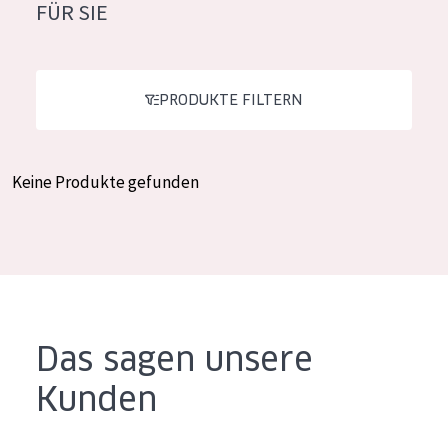
FÜR SIE
Feuchtigkeit und Ausstrahlung
German
Faltenreduzierung
Spanish
Hautregeneration
PRODUKTE FILTERN
Greek
Hautstraffung
Keine Produkte gefunden
PRODUKTTYP
Tagescreme
Nachtcreme
Augencreme
Serum
Das sagen unsere
Reinigung
Kunden
PRODUKTLINIE