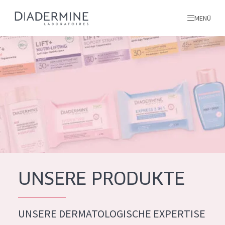
MENÜ
Alle produkte
Startseite
inhaltsstoffe
Über uns
Inspiration
Kontakt
UNSERE PRODUKTE
ALLE PRODUKTE
English
UNSERE DERMATOLOGISCHE EXPERTISE
PRODUKTTYP
French