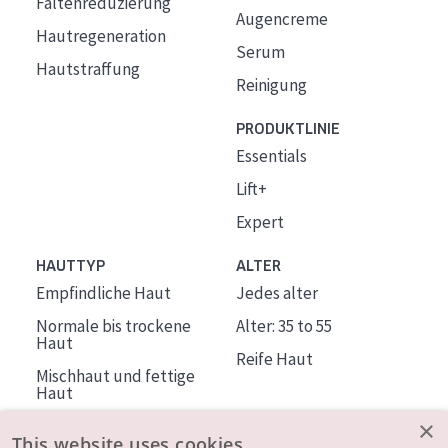
Faltenreduzierung
Augencreme
Hautregeneration
Serum
Hautstraffung
Reinigung
PRODUKTLINIE
Essentials
Lift+
Expert
HAUTTYP
ALTER
Empfindliche Haut
Jedes alter
Normale bis trockene
Alter: 35 to 55
Haut
Reife Haut
Mischhaut und fettige
Haut
Reife Haut
×
This website uses cookies