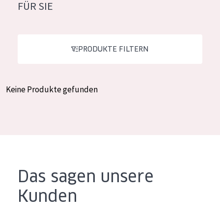
FÜR SIE
Feuchtigkeit und Ausstrahlung
German
Faltenreduzierung
Spanish
Hautregeneration
PRODUKTE FILTERN
Greek
Hautstraffung
Keine Produkte gefunden
PRODUKTTYP
Tagescreme
Nachtcreme
Augencreme
Serum
Das sagen unsere
Reinigung
Kunden
PRODUKTLINIE