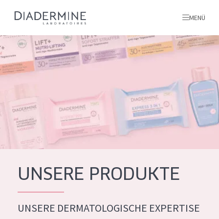
MENÜ
Alle produkte
Startseite
inhaltsstoffe
Über uns
Inspiration
Kontakt
UNSERE PRODUKTE
ALLE PRODUKTE
English
UNSERE DERMATOLOGISCHE EXPERTISE
PRODUKTTYP
French