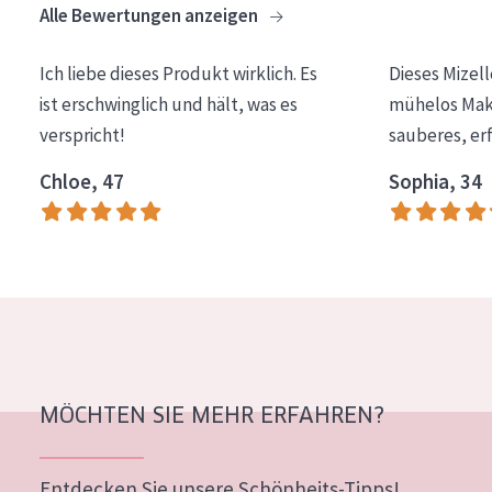
Alle Bewertungen anzeigen
Essentials
Lift+
Ich liebe dieses Produkt wirklich. Es
Dieses Mizel
ist erschwinglich und hält, was es
mühelos Make
Expert
verspricht!
sauberes, er
HAUTTYP
Chloe, 47
Sophia, 34
Empfindliche Haut
Normale bis trockene Haut
Mischhaut und fettige Haut
Reife Haut
Der Sonne ausgesetzte Haut
MÖCHTEN SIE MEHR ERFAHREN?
ALTER
Jedes alter
Entdecken Sie unsere Schönheits-Tipps!