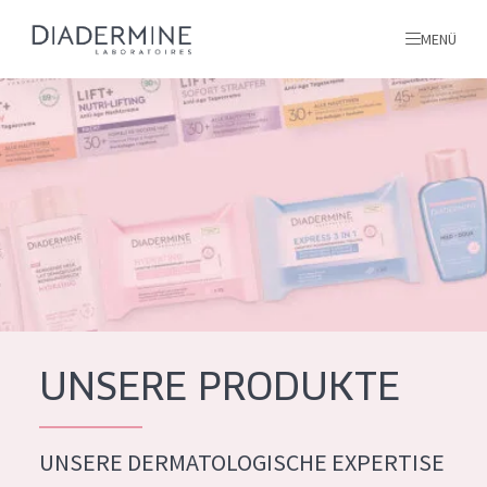
MENÜ
Alle produkte
Startseite
inhaltsstoffe
Über uns
Inspiration
Kontakt
UNSERE PRODUKTE
ALLE PRODUKTE
English
UNSERE DERMATOLOGISCHE EXPERTISE
PRODUKTTYP
French