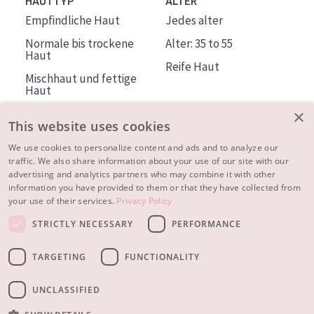
HAUTTYP
ALTER
Empfindliche Haut
Jedes alter
Normale bis trockene
Alter: 35 to 55
Haut
Reife Haut
Mischhaut und fettige
Haut
Reife Haut
×
This website uses cookies
Der Sonne ausgesetzte
Haut
We use cookies to personalize content and ads and to analyze our
traffic. We also share information about your use of our site with our
advertising and analytics partners who may combine it with other
ÜBER DIADERMINE
information you have provided to them or that they have collected from
Mehr über uns
your use of their services.
Privacy Policy
Inspiration
STRICTLY NECESSARY
PERFORMANCE
Kontakt
TARGETING
FUNCTIONALITY
© 2023 - 2026 Diadermine
Cookie-Einstellungen
UNCLASSIFIED