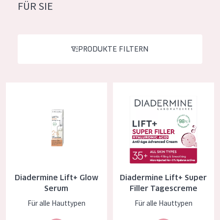
FÜR SIE
Feuchtigkeit und Ausstrahlung
German
Faltenreduzierung
Spanish
Hautregeneration
PRODUKTE FILTERN
Greek
Hautstraffung
Diadermine Lift+ Glow Serum
Diadermine Lift+ Super Filler 
PRODUKTTYP
Tagescreme
Nachtcreme
Augencreme
Serum
Diadermine Lift+ Glow
Diadermine Lift+ Super
Reinigung
Serum
Filler Tagescreme
Für alle Hauttypen
Für alle Hauttypen
PRODUKTLINIE