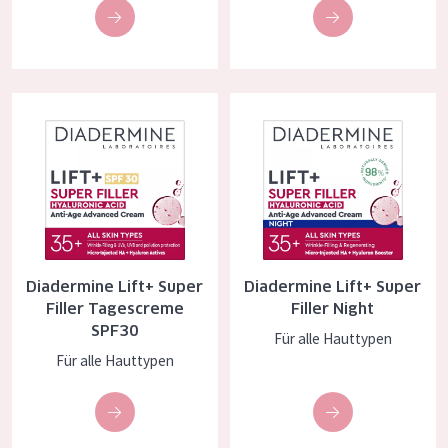
Essentials
Lift+
Expert
Diadermine Lift+ Super Filler Tagescreme SPF30
Diadermine Lift+ Super Filler Ni
HAUTTYP
Empfindliche Haut
Normale bis trockene Haut
Mischhaut und fettige Haut
Diadermine Lift+ Super
Diadermine Lift+ Super
Reife Haut
Filler Tagescreme
Filler Night
SPF30
Für alle Hauttypen
Der Sonne ausgesetzte Haut
Für alle Hauttypen
ALTER
Jedes alter