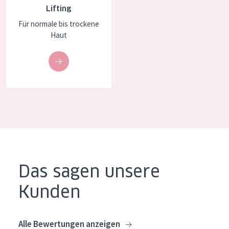
Lifting
Essentials
Für normale bis trockene
Lift+
Haut
Expert
HAUTTYP
Empfindliche Haut
Normale bis trockene Haut
Mischhaut und fettige Haut
Reife Haut
Das sagen unsere
Der Sonne ausgesetzte Haut
Kunden
ALTER
Jedes alter
Alle Bewertungen anzeigen