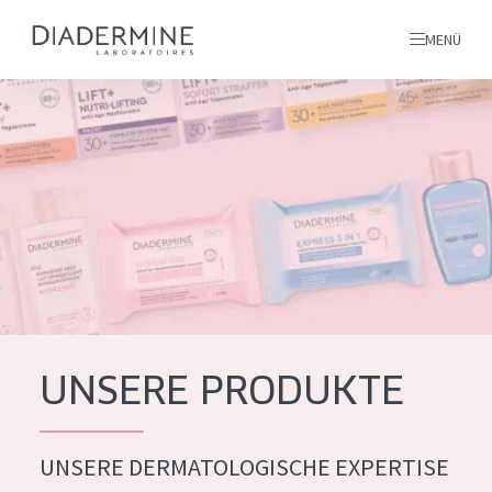
MENÜ
Alle produkte
Startseite
inhaltsstoffe
Über uns
Inspiration
Kontakt
UNSERE PRODUKTE
ALLE PRODUKTE
English
UNSERE DERMATOLOGISCHE EXPERTISE
PRODUKTTYP
French