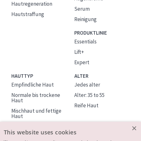
Hautregeneration
Serum
Hautstraffung
Reinigung
PRODUKTLINIE
Essentials
Lift+
Expert
HAUTTYP
ALTER
Empfindliche Haut
Jedes alter
Normale bis trockene
Alter: 35 to 55
Haut
Reife Haut
Mischhaut und fettige
Haut
Reife Haut
×
This website uses cookies
Der Sonne ausgesetzte