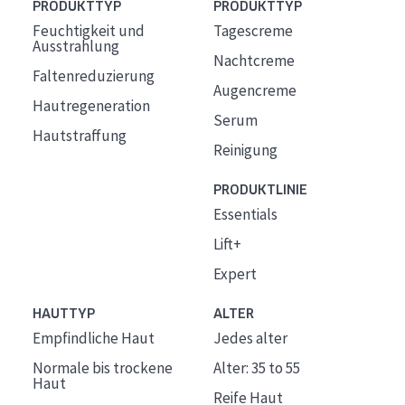
PRODUKTTYP
PRODUKTTYP
Feuchtigkeit und
Tagescreme
Ausstrahlung
Nachtcreme
Faltenreduzierung
Augencreme
Hautregeneration
Serum
Hautstraffung
Reinigung
PRODUKTLINIE
Essentials
Lift+
Expert
HAUTTYP
ALTER
Empfindliche Haut
Jedes alter
Normale bis trockene
Alter: 35 to 55
Haut
Reife Haut