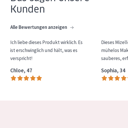
Kunden
Essentials
Lift+
Alle Bewertungen anzeigen
Expert
Ich liebe dieses Produkt wirklich. Es
Dieses Mizel
HAUTTYP
ist erschwinglich und hält, was es
mühelos Make
Empfindliche Haut
verspricht!
sauberes, er
Normale bis trockene Haut
Chloe, 47
Sophia, 34
Mischhaut und fettige Haut
Reife Haut
Der Sonne ausgesetzte Haut
ALTER
Jedes alter