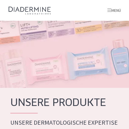
MENÜ
Alle produkte
Startseite
inhaltsstoffe
Über uns
Inspiration
Kontakt
UNSERE PRODUKTE
ALLE PRODUKTE
English
UNSERE DERMATOLOGISCHE EXPERTISE
PRODUKTTYP
French