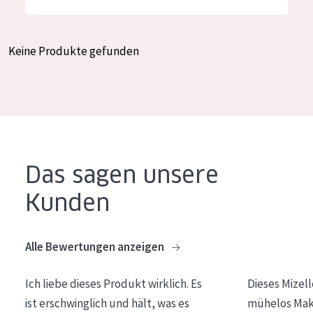
Feuchtigkeit und Ausstrahlung
German
Faltenreduzierung
Spanish
Keine Produkte gefunden
Hautregeneration
Greek
Hautstraffung
PRODUKTTYP
Tagescreme
Das sagen unsere
Nachtcreme
Kunden
Augencreme
Serum
Alle Bewertungen anzeigen
Reinigung
Ich liebe dieses Produkt wirklich. Es
Dieses Mizel
PRODUKTLINIE
ist erschwinglich und hält, was es
mühelos Make