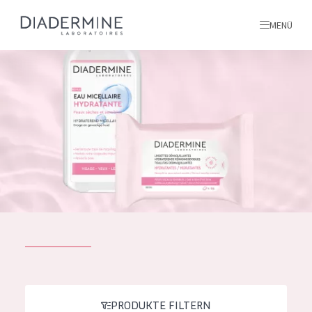
MENÜ
Alle produkte
Startseite
inhaltsstoffe
Über uns
Inspiration
Kontakt
ALLE PRODUKTE
English
PRODUKTTYP
French
PRODUKTE FILTERN