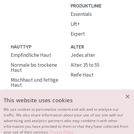
PRODUKTLINIE
Essentials
Lift+
Expert
HAUTTYP
ALTER
Empfindliche Haut
Jedes alter
Normale bis trockene
Alter: 35 to 55
Haut
Reife Haut
Mischhaut und fettige
Haut
Reife Haut
×
This website uses cookies
Der Sonne ausgesetzte
Haut
We use cookies to personalize content and ads and to analyze our
traffic. We also share information about your use of our site with our
advertising and analytics partners who may combine it with other
ÜBER DIADERMINE
information you have provided to them or that they have collected from
Mehr über uns
your use of their services.
Privacy Policy