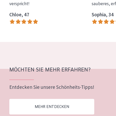
verspricht!
sauberes, er
Essentials
Chloe, 47
Sophia, 34
Lift+
Expert
HAUTTYP
Empfindliche Haut
Normale bis trockene Haut
Mischhaut und fettige Haut
MÖCHTEN SIE MEHR ERFAHREN?
Reife Haut
Entdecken Sie unsere Schönheits-Tipps!
Der Sonne ausgesetzte Haut
ALTER
MEHR ENTDECKEN
Jedes alter