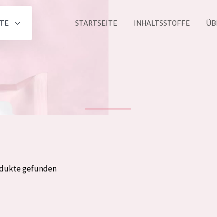
TE
STARTSEITE
INHALTSSTOFFE
ÜB
Alle produkt
PRODUKTLINIE
Essentials
Lift+
Expert
odukte gefunden
ALTER
ALLE
Haut
Jedes alter