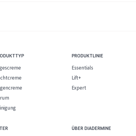
RODUKTTYP
PRODUKTLINIE
gescreme
Essentials
chtcreme
Lift+
gencreme
Expert
erum
inigung
TER
ÜBER DIADERMINE