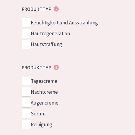
Normale bis t
German
PRODUKTTYP
Mischhaut und 
Spanish
Feuchtigkeit und Ausstrahlung
Haut
Greek
Hautregeneration
Reife Haut
Hautstraffung
Der Sonne aus
Haut
PRODUKTTYP
Alle Produkt
Tagescreme
Nachtcreme
Augencreme
Serum
Reinigung