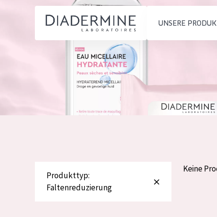
UNSERE PRODUK
PRODUKTTYP
PRODUKTTYP
Feuchtigkeit und
Tagescreme
Startseite
Ausstrahlung
Nachtcreme
inhaltsstoffe
Faltenreduzierung
Augencreme
Über uns
Hautregeneration
Serum
Inspiration
Hautstraffung
Reinigung
Kontakt
Keine Pr
Produkttyp:
Faltenreduzierung
HAUTTYP
English
Empfindliche 
French