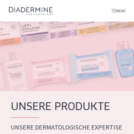
MENÜ
Alle produkte
Startseite
inhaltsstoffe
Über uns
Inspiration
Kontakt
UNSERE PRODUKTE
ALLE PRODUKTE
English
UNSERE DERMATOLOGISCHE EXPERTISE
PRODUKTTYP
French