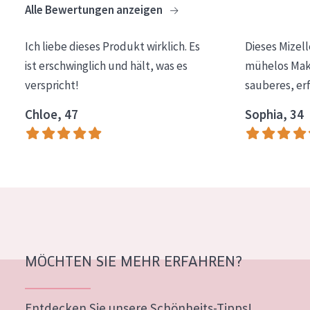
Alle Bewertungen anzeigen
Essentials
Lift+
Ich liebe dieses Produkt wirklich. Es
Dieses Mizel
ist erschwinglich und hält, was es
mühelos Make
Expert
verspricht!
sauberes, er
HAUTTYP
Chloe, 47
Sophia, 34
Empfindliche Haut
Normale bis trockene Haut
Mischhaut und fettige Haut
Reife Haut
Der Sonne ausgesetzte Haut
MÖCHTEN SIE MEHR ERFAHREN?
ALTER
Jedes alter
Entdecken Sie unsere Schönheits-Tipps!