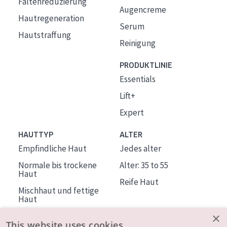
Faltenreduzierung
Augencreme
Hautregeneration
Serum
Hautstraffung
Reinigung
PRODUKTLINIE
Essentials
Lift+
Expert
HAUTTYP
ALTER
Empfindliche Haut
Jedes alter
Normale bis trockene
Alter: 35 to 55
Haut
Reife Haut
Mischhaut und fettige
Haut
Reife Haut
×
This website uses cookies