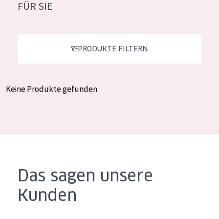
FÜR SIE
Feuchtigkeit und Ausstrahlung
German
Faltenreduzierung
Spanish
Hautregeneration
PRODUKTE FILTERN
Greek
Hautstraffung
Keine Produkte gefunden
PRODUKTTYP
Tagescreme
Nachtcreme
Augencreme
Serum
Das sagen unsere
Reinigung
Kunden
PRODUKTLINIE