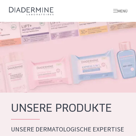
MENÜ
Alle produkte
Startseite
inhaltsstoffe
Über uns
Inspiration
Kontakt
UNSERE PRODUKTE
ALLE PRODUKTE
English
UNSERE DERMATOLOGISCHE EXPERTISE
PRODUKTTYP
French