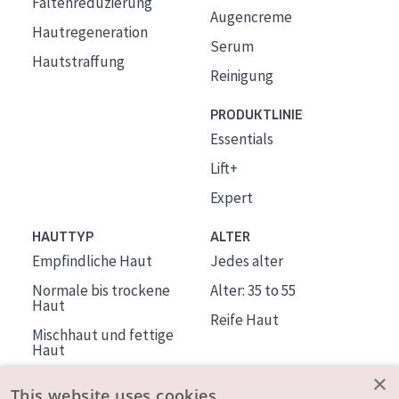
Faltenreduzierung
Augencreme
Hautregeneration
Serum
Hautstraffung
Reinigung
PRODUKTLINIE
Essentials
Lift+
Expert
HAUTTYP
ALTER
Empfindliche Haut
Jedes alter
Normale bis trockene
Alter: 35 to 55
Haut
Reife Haut
Mischhaut und fettige
Haut
Reife Haut
×
This website uses cookies