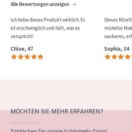
Alle Bewertungen anzeigen
Essentials
Lift+
Ich liebe dieses Produkt wirklich. Es
Dieses Mizel
ist erschwinglich und hält, was es
mühelos Make
Expert
verspricht!
sauberes, er
HAUTTYP
Chloe, 47
Sophia, 34
Empfindliche Haut
Normale bis trockene Haut
Mischhaut und fettige Haut
Reife Haut
Der Sonne ausgesetzte Haut
MÖCHTEN SIE MEHR ERFAHREN?
ALTER
Jedes alter
Entdecken Sie unsere Schönheits-Tipps!