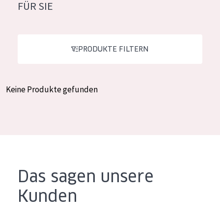
FÜR SIE
Feuchtigkeit und Ausstrahlung
German
Faltenreduzierung
Spanish
Hautregeneration
PRODUKTE FILTERN
Greek
Hautstraffung
Keine Produkte gefunden
PRODUKTTYP
Tagescreme
Nachtcreme
Augencreme
Serum
Das sagen unsere
Reinigung
Kunden
PRODUKTLINIE