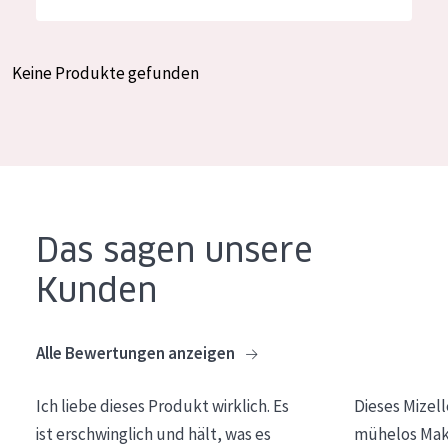
Feuchtigkeit und Ausstrahlung
German
Faltenreduzierung
Spanish
Keine Produkte gefunden
Hautregeneration
Greek
Hautstraffung
PRODUKTTYP
Tagescreme
Das sagen unsere
Nachtcreme
Kunden
Augencreme
Serum
Alle Bewertungen anzeigen
Reinigung
Ich liebe dieses Produkt wirklich. Es
Dieses Mizel
PRODUKTLINIE
ist erschwinglich und hält, was es
mühelos Make