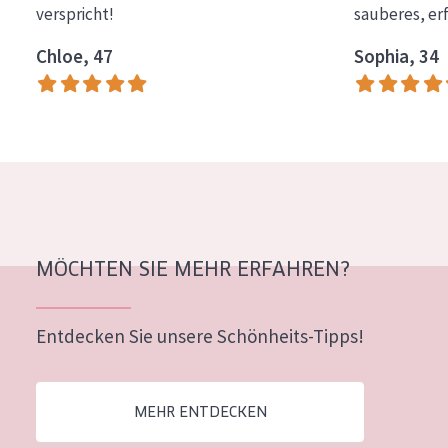
verspricht!
sauberes, er
Essentials
Chloe, 47
Sophia, 34
Lift+
Expert
HAUTTYP
Empfindliche Haut
Normale bis trockene Haut
Mischhaut und fettige Haut
MÖCHTEN SIE MEHR ERFAHREN?
Reife Haut
Entdecken Sie unsere Schönheits-Tipps!
Der Sonne ausgesetzte Haut
ALTER
MEHR ENTDECKEN
Jedes alter