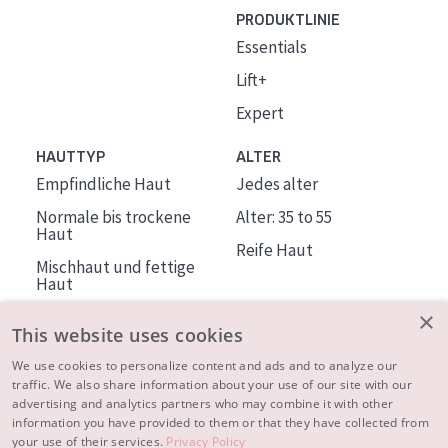
PRODUKTLINIE
Essentials
Lift+
Expert
HAUTTYP
ALTER
Empfindliche Haut
Jedes alter
Normale bis trockene
Alter: 35 to 55
Haut
Reife Haut
Mischhaut und fettige
Haut
Reife Haut
×
This website uses cookies
Der Sonne ausgesetzte
Haut
We use cookies to personalize content and ads and to analyze our
traffic. We also share information about your use of our site with our
advertising and analytics partners who may combine it with other
ÜBER DIADERMINE
information you have provided to them or that they have collected from
Mehr über uns
your use of their services.
Privacy Policy