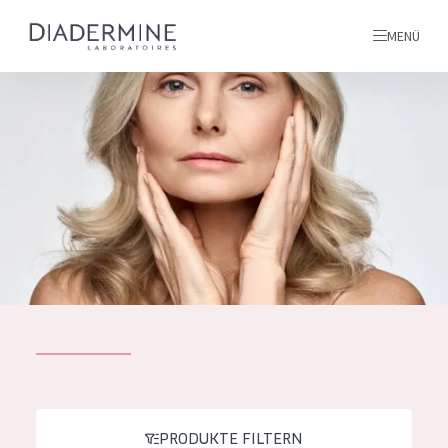
MENÜ
Alle produkte
Startseite
inhaltsstoffe
Über uns
Inspiration
Kontakt
ALLE PRODUKTE
English
PRODUKTTYP
French
PRODUKTE FILTERN