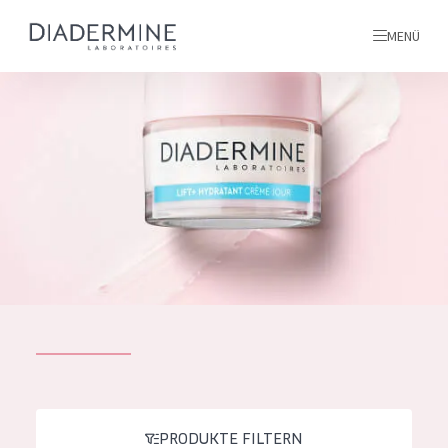
MENÜ
Alle produkte
Startseite
inhaltsstoffe
Über uns
Inspiration
Kontakt
ALLE PRODUKTE
English
PRODUKTTYP
French
PRODUKTE FILTERN