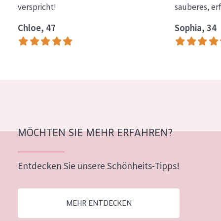
verspricht!
sauberes, er
Essentials
Chloe, 47
Sophia, 34
Lift+
Expert
HAUTTYP
Empfindliche Haut
Normale bis trockene Haut
Mischhaut und fettige Haut
MÖCHTEN SIE MEHR ERFAHREN?
Reife Haut
Entdecken Sie unsere Schönheits-Tipps!
Der Sonne ausgesetzte Haut
ALTER
MEHR ENTDECKEN
Jedes alter