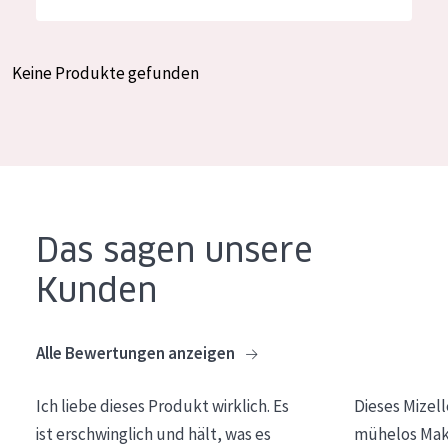
Feuchtigkeit und Ausstrahlung
German
Faltenreduzierung
Spanish
Keine Produkte gefunden
Hautregeneration
Greek
Hautstraffung
PRODUKTTYP
Tagescreme
Das sagen unsere
Nachtcreme
Kunden
Augencreme
Serum
Alle Bewertungen anzeigen
Reinigung
Ich liebe dieses Produkt wirklich. Es
Dieses Mizel
PRODUKTLINIE
ist erschwinglich und hält, was es
mühelos Make