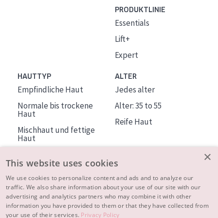
PRODUKTLINIE
Essentials
Lift+
Expert
HAUTTYP
ALTER
Empfindliche Haut
Jedes alter
Normale bis trockene
Alter: 35 to 55
Haut
Reife Haut
Mischhaut und fettige
Haut
Reife Haut
×
This website uses cookies
Der Sonne ausgesetzte
Haut
We use cookies to personalize content and ads and to analyze our
traffic. We also share information about your use of our site with our
advertising and analytics partners who may combine it with other
ÜBER DIADERMINE
information you have provided to them or that they have collected from
Mehr über uns
your use of their services.
Privacy Policy