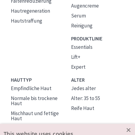
Faltenreduzierung
Augencreme
Hautregeneration
Serum
Hautstraffung
Reinigung
PRODUKTLINIE
Essentials
Lift+
Expert
HAUTTYP
ALTER
Empfindliche Haut
Jedes alter
Normale bis trockene
Alter: 35 to 55
Haut
Reife Haut
Mischhaut und fettige
Haut
Reife Haut
×
This website uses cookies