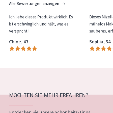
Alle Bewertungen anzeigen
Essentials
Lift+
Ich liebe dieses Produkt wirklich. Es
Dieses Mizel
ist erschwinglich und hält, was es
mühelos Make
Expert
verspricht!
sauberes, er
HAUTTYP
Chloe, 47
Sophia, 34
Empfindliche Haut
Normale bis trockene Haut
Mischhaut und fettige Haut
Reife Haut
Der Sonne ausgesetzte Haut
MÖCHTEN SIE MEHR ERFAHREN?
ALTER
Jedes alter
Entdecken Sie unsere Schönheits-Tipps!