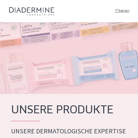
MENÜ
Alle produkte
Startseite
inhaltsstoffe
Über uns
Inspiration
Kontakt
UNSERE PRODUKTE
ALLE PRODUKTE
English
UNSERE DERMATOLOGISCHE EXPERTISE
PRODUKTTYP
French