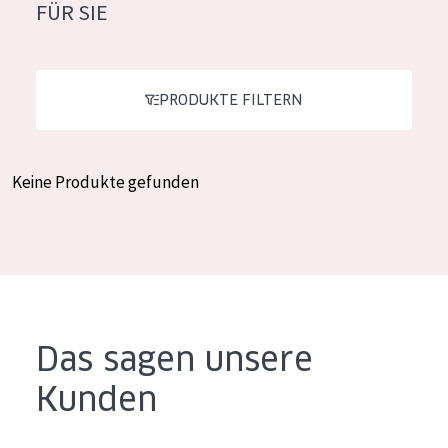
FÜR SIE
Feuchtigkeit und Ausstrahlung
German
Faltenreduzierung
Spanish
Hautregeneration
PRODUKTE FILTERN
Greek
Hautstraffung
Keine Produkte gefunden
PRODUKTTYP
Tagescreme
Nachtcreme
Augencreme
Serum
Das sagen unsere
Reinigung
Kunden
PRODUKTLINIE