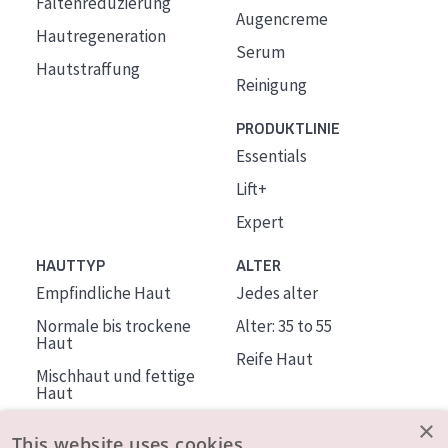
Faltenreduzierung
Augencreme
Hautregeneration
Serum
Hautstraffung
Reinigung
PRODUKTLINIE
Essentials
Lift+
Expert
HAUTTYP
ALTER
Empfindliche Haut
Jedes alter
Normale bis trockene
Alter: 35 to 55
Haut
Reife Haut
Mischhaut und fettige
Haut
Reife Haut
×
This website uses cookies