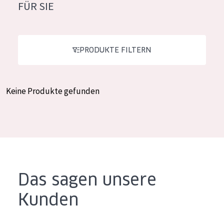
FÜR SIE
Feuchtigkeit und Ausstrahlung
German
Faltenreduzierung
Spanish
Hautregeneration
PRODUKTE FILTERN
Greek
Hautstraffung
Keine Produkte gefunden
PRODUKTTYP
Tagescreme
Nachtcreme
Augencreme
Serum
Das sagen unsere
Reinigung
Kunden
PRODUKTLINIE