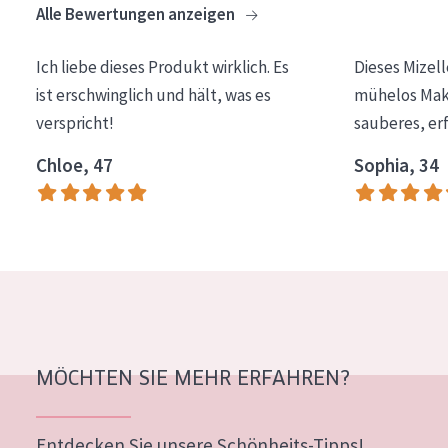
Alle Bewertungen anzeigen
Essentials
Lift+
Ich liebe dieses Produkt wirklich. Es
Dieses Mizel
ist erschwinglich und hält, was es
mühelos Make
Expert
verspricht!
sauberes, er
HAUTTYP
Chloe, 47
Sophia, 34
Empfindliche Haut
Normale bis trockene Haut
Mischhaut und fettige Haut
Reife Haut
Der Sonne ausgesetzte Haut
MÖCHTEN SIE MEHR ERFAHREN?
ALTER
Jedes alter
Entdecken Sie unsere Schönheits-Tipps!