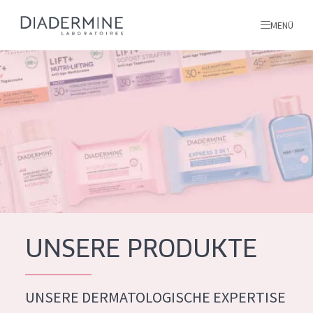
MENÜ
Alle produkte
Startseite
inhaltsstoffe
Über uns
Inspiration
Kontakt
UNSERE PRODUKTE
ALLE PRODUKTE
English
UNSERE DERMATOLOGISCHE EXPERTISE
PRODUKTTYP
French