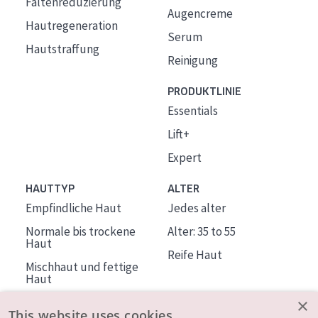
Faltenreduzierung
Augencreme
Hautregeneration
Serum
Hautstraffung
Reinigung
PRODUKTLINIE
Essentials
Lift+
Expert
HAUTTYP
ALTER
Empfindliche Haut
Jedes alter
Normale bis trockene
Alter: 35 to 55
Haut
Reife Haut
Mischhaut und fettige
Haut
Reife Haut
×
This website uses cookies