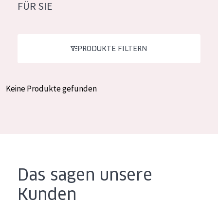
FÜR SIE
Feuchtigkeit und Ausstrahlung
German
Faltenreduzierung
Spanish
Hautregeneration
PRODUKTE FILTERN
Greek
Hautstraffung
Keine Produkte gefunden
PRODUKTTYP
Tagescreme
Nachtcreme
Augencreme
Serum
Das sagen unsere
Reinigung
Kunden
PRODUKTLINIE