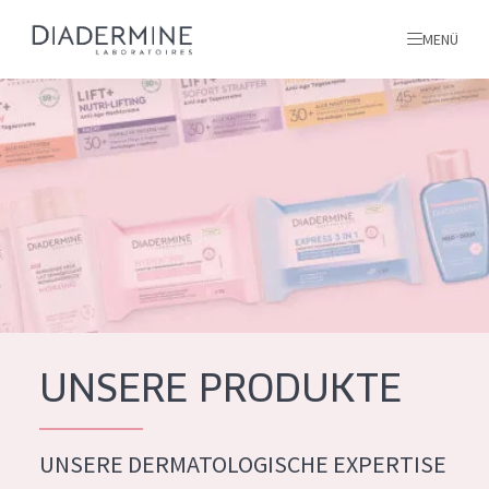
MENÜ
Alle produkte
Startseite
inhaltsstoffe
Über uns
Inspiration
Kontakt
UNSERE PRODUKTE
ALLE PRODUKTE
English
UNSERE DERMATOLOGISCHE EXPERTISE
PRODUKTTYP
French