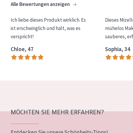
Alle Bewertungen anzeigen
Essentials
Lift+
Ich liebe dieses Produkt wirklich. Es
Dieses Mizel
ist erschwinglich und hält, was es
mühelos Make
Expert
verspricht!
sauberes, er
HAUTTYP
Chloe, 47
Sophia, 34
Empfindliche Haut
Normale bis trockene Haut
Mischhaut und fettige Haut
Reife Haut
Der Sonne ausgesetzte Haut
MÖCHTEN SIE MEHR ERFAHREN?
ALTER
Jedes alter
Entdecken Sie unsere Schönheits-Tipps!