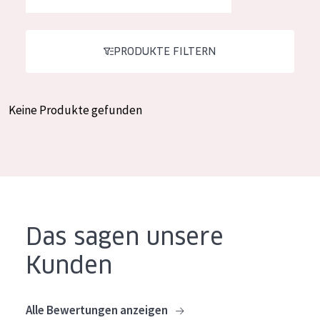
Feuchtigkeit und Ausstrahlung
German
Faltenreduzierung
Spanish
PRODUKTE FILTERN
Hautregeneration
Greek
Hautstraffung
Keine Produkte gefunden
PRODUKTTYP
Tagescreme
Nachtcreme
Augencreme
Das sagen unsere
Serum
Kunden
Reinigung
PRODUKTLINIE
Alle Bewertungen anzeigen