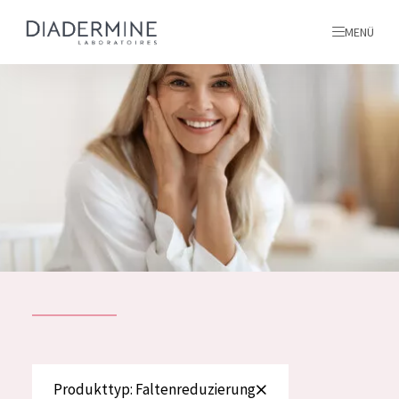
MENÜ
Alle produkte
Startseite
inhaltsstoffe
Über uns
Inspiration
Kontakt
ALLE PRODUKTE
English
PRODUKTTYP
Produkttyp: Faltenreduzierung
French