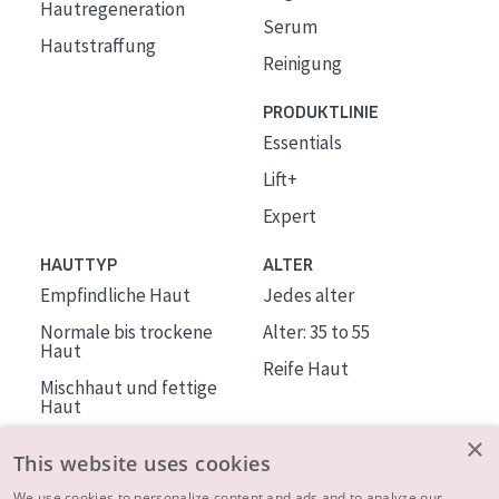
Hautregeneration
Serum
Hautstraffung
Reinigung
PRODUKTLINIE
Essentials
Lift+
Expert
HAUTTYP
ALTER
Empfindliche Haut
Jedes alter
Normale bis trockene
Alter: 35 to 55
Haut
Reife Haut
Mischhaut und fettige
Haut
Reife Haut
×
This website uses cookies
Der Sonne ausgesetzte
We use cookies to personalize content and ads and to analyze our