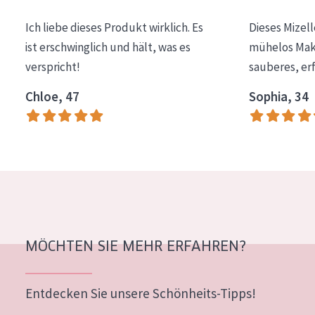
Essentials
Ich liebe dieses Produkt wirklich. Es
Dieses Mizel
Lift+
ist erschwinglich und hält, was es
mühelos Make
verspricht!
sauberes, er
Expert
Chloe, 47
Sophia, 34
HAUTTYP
Empfindliche Haut
Normale bis trockene Haut
Mischhaut und fettige Haut
Reife Haut
Der Sonne ausgesetzte Haut
MÖCHTEN SIE MEHR ERFAHREN?
ALTER
Entdecken Sie unsere Schönheits-Tipps!
Jedes alter