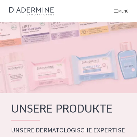
MENÜ
Alle produkte
Startseite
inhaltsstoffe
Über uns
Inspiration
Kontakt
UNSERE PRODUKTE
ALLE PRODUKTE
English
UNSERE DERMATOLOGISCHE EXPERTISE
PRODUKTTYP
French