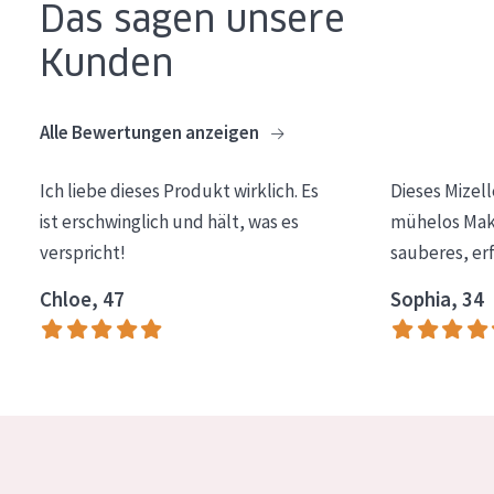
Das sagen unsere
Essentials
Kunden
Lift+
Expert
Alle Bewertungen anzeigen
HAUTTYP
Ich liebe dieses Produkt wirklich. Es
Dieses Mizel
Empfindliche Haut
ist erschwinglich und hält, was es
mühelos Make
verspricht!
sauberes, er
Normale bis trockene Haut
Mischhaut und fettige Haut
Chloe, 47
Sophia, 34
Reife Haut
Der Sonne ausgesetzte Haut
ALTER
Jedes alter