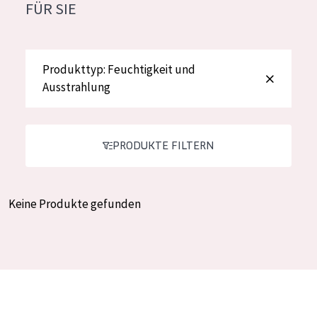
FÜR SIE
Feuchtigkeit und Ausstrahlung
German
Faltenreduzierung
Spanish
Hautregeneration
Produkttyp: Feuchtigkeit und
Greek
Ausstrahlung
Hautstraffung
PRODUKTTYP
PRODUKTE FILTERN
Tagescreme
Nachtcreme
Keine Produkte gefunden
Augencreme
Serum
Reinigung
PRODUKTLINIE