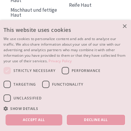
Haut
Reife Haut
Mischhaut und fettige
Haut
Reife Haut
×
This website uses cookies
Der Sonne ausgesetzte
Haut
We use cookies to personalize content and ads and to analyze our
traffic. We also share information about your use of our site with our
advertising and analytics partners who may combine it with other
ÜBER DIADERMINE
information you have provided to them or that they have collected from
Mehr über uns
your use of their services.
Privacy Policy
Inspiration
STRICTLY NECESSARY
PERFORMANCE
Kontakt
TARGETING
FUNCTIONALITY
© 2023 - 2026 Diadermine
Cookie-Einstellungen
UNCLASSIFIED
SHOW DETAILS
UNSERE PRODUKTE
ACCEPT ALL
DECLINE ALL