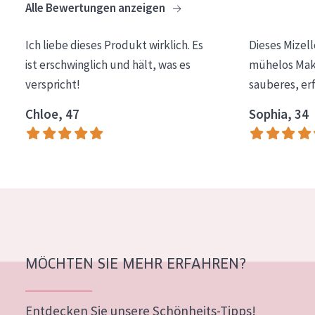
Alle Bewertungen anzeigen
Essentials
Lift+
Ich liebe dieses Produkt wirklich. Es
Dieses Mizel
ist erschwinglich und hält, was es
mühelos Make
Expert
verspricht!
sauberes, er
HAUTTYP
Chloe, 47
Sophia, 34
Empfindliche Haut
Normale bis trockene Haut
Mischhaut und fettige Haut
Reife Haut
Der Sonne ausgesetzte Haut
MÖCHTEN SIE MEHR ERFAHREN?
ALTER
Jedes alter
Entdecken Sie unsere Schönheits-Tipps!