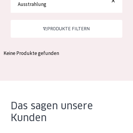
Ausstrahlung
Feuchtigkeit und Ausstrahlung
German
Faltenreduzierung
Spanish
Hautregeneration
PRODUKTE FILTERN
Greek
Hautstraffung
Keine Produkte gefunden
PRODUKTTYP
Tagescreme
Nachtcreme
Augencreme
Serum
Das sagen unsere
Reinigung
Kunden
PRODUKTLINIE