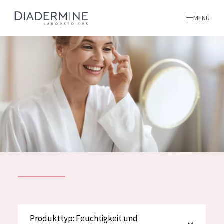
MENÜ
Alle produkte
Startseite
inhaltsstoffe
Über uns
Inspiration
Kontakt
ALLE PRODUKTE
English
PRODUKTTYP
Produkttyp: Feuchtigkeit und
French