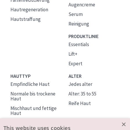
Faltenreduzierung
Augencreme
Hautregeneration
Serum
Hautstraffung
Reinigung
PRODUKTLINIE
Essentials
Lift+
Expert
HAUTTYP
ALTER
Empfindliche Haut
Jedes alter
Normale bis trockene
Alter: 35 to 55
Haut
Reife Haut
Mischhaut und fettige
Haut
Reife Haut
×
This website uses cookies