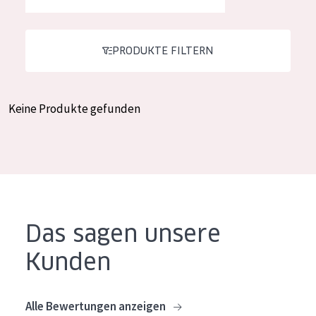
Feuchtigkeit und Ausstrahlung
German
Faltenreduzierung
Spanish
PRODUKTE FILTERN
Hautregeneration
Greek
Hautstraffung
Keine Produkte gefunden
PRODUKTTYP
Tagescreme
Nachtcreme
Augencreme
Das sagen unsere
Serum
Kunden
Reinigung
PRODUKTLINIE
Alle Bewertungen anzeigen