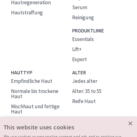
Hautregeneration
Serum
Hautstraffung
Reinigung
PRODUKTLINIE
Essentials
Lift+
Expert
HAUTTYP
ALTER
Empfindliche Haut
Jedes alter
Normale bis trockene
Alter: 35 to 55
Haut
Reife Haut
Mischhaut und fettige
Haut
Reife Haut
×
This website uses cookies
Der Sonne ausgesetzte
We use cookies to personalize content and ads and to analyze our