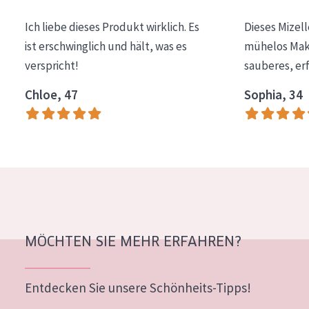
Essentials
Ich liebe dieses Produkt wirklich. Es
Dieses Mizel
Lift+
ist erschwinglich und hält, was es
mühelos Make
verspricht!
sauberes, er
Expert
Chloe, 47
Sophia, 34
HAUTTYP
Empfindliche Haut
Normale bis trockene Haut
Mischhaut und fettige Haut
Reife Haut
Der Sonne ausgesetzte Haut
MÖCHTEN SIE MEHR ERFAHREN?
ALTER
Entdecken Sie unsere Schönheits-Tipps!
Jedes alter