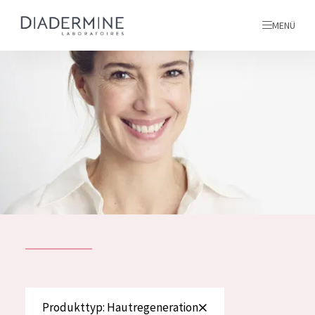
MENÜ
Alle produkte
Startseite
inhaltsstoffe
Über uns
Inspiration
Kontakt
ALLE PRODUKTE
English
PRODUKTTYP
Produkttyp: Hautregeneration
French