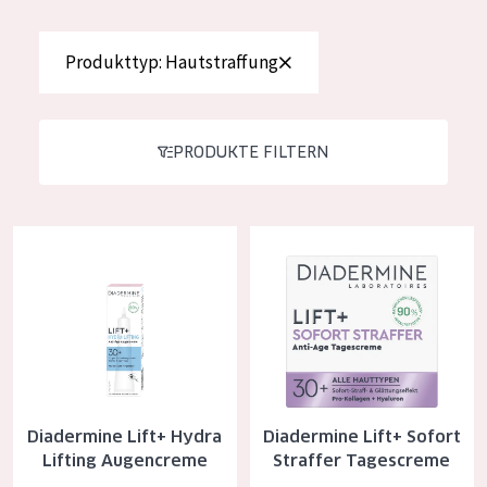
Essentials
Produkttyp: Hautstraffung
Lift+
Expert
PRODUKTE FILTERN
HAUTTYP
Empfindliche Haut
Diadermine Lift+ Hydra Lifting Augencreme
Diadermine Lift+ Sofort Straff
Normale bis trockene Haut
Mischhaut und fettige Haut
Reife Haut
Der Sonne ausgesetzte Haut
ALTER
Diadermine Lift+ Hydra
Diadermine Lift+ Sofort
Lifting Augencreme
Straffer Tagescreme
Jedes alter