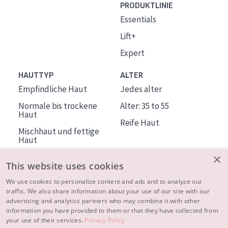
PRODUKTLINIE
Essentials
Lift+
Expert
HAUTTYP
ALTER
Empfindliche Haut
Jedes alter
Normale bis trockene
Alter: 35 to 55
Haut
Reife Haut
Mischhaut und fettige
Haut
Reife Haut
×
This website uses cookies
Der Sonne ausgesetzte
Haut
We use cookies to personalize content and ads and to analyze our
traffic. We also share information about your use of our site with our
advertising and analytics partners who may combine it with other
ÜBER DIADERMINE
information you have provided to them or that they have collected from
Mehr über uns
your use of their services.
Privacy Policy