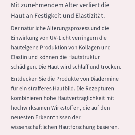
Mit zunehmendem Alter verliert die
Feuchtigkeit und Ausstrahlung
German
Haut an Festigkeit und Elastizität.
Faltenreduzierung
Spanish
Der natürliche Alterungsprozess und die
Hautregeneration
Greek
Einwirkung von UV-Licht verringern die
Hautstraffung
hauteigene Produktion von Kollagen und
Elastin und können die Hautstruktur
PRODUKTTYP
schädigen. Die Haut wird schlaff und trocken.
Tagescreme
Entdecken Sie die Produkte von Diadermine
Nachtcreme
für ein strafferes Hautbild. Die Rezepturen
Augencreme
kombinieren hohe Hautverträglichkeit mit
Serum
hochwirksamen Wirkstoffen, die auf den
Reinigung
neuesten Erkenntnissen der
wissenschaftlichen Hautforschung basieren.
PRODUKTLINIE