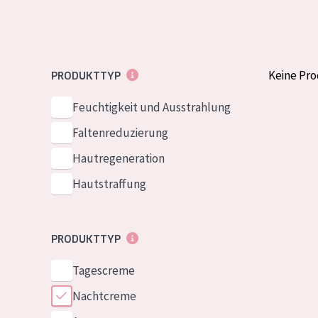
Normale bis t
German
Mischhaut und 
Spanish
Haut
Greek
Keine Pr
PRODUKTTYP
Reife Haut
Der Sonne aus
Feuchtigkeit und Ausstrahlung
Haut
Faltenreduzierung
Hautregeneration
Alle Produkt
Hautstraffung
PRODUKTTYP
Tagescreme
Nachtcreme