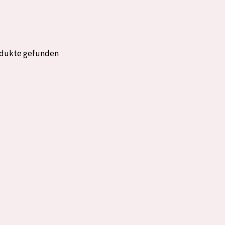
rockene Haut
Alter: 35 to 55
fettige
Reife Haut
odukte gefunden
gesetzte
e anzeigen