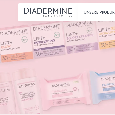
UNSERE PRODUK
PRODUKTTYP
PRODUKTTYP
Feuchtigkeit und
Tagescreme
Startseite
Ausstrahlung
Nachtcreme
inhaltsstoffe
Faltenreduzierung
Augencreme
Über uns
Hautregeneration
Serum
Inspiration
Hautstraffung
Reinigung
Kontakt
HAUTTYP
English
Empfindliche 
French