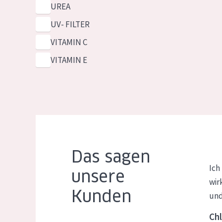
UREA
UV- FILTER
VITAMIN C
VITAMIN E
Das sagen
Ich
unsere
wir
Kunden
und
Chl