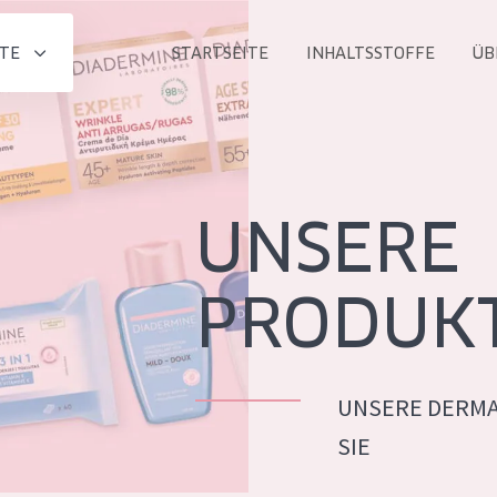
TE
STARTSEITE
INHALTSSTOFFE
ÜB
Alle produkt
PRODUKTLINIE
Essentials
UNSERE
Lift+
Expert
PRODUK
UNSERE DERMA
ALTER
SIE
ALLE
Haut
Jedes alter