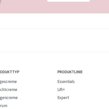
RODUKTTYP
PRODUKTLINIE
gescreme
Essentials
chtcreme
Lift+
gencreme
Expert
erum