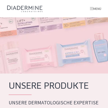
MENÜ
Alle produkte
Startseite
inhaltsstoffe
Über uns
Inspiration
Kontakt
UNSERE PRODUKTE
ALLE PRODUKTE
English
UNSERE DERMATOLOGISCHE EXPERTISE
PRODUKTTYP
French