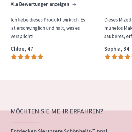
Alle Bewertungen anzeigen
Essentials
Lift+
Ich liebe dieses Produkt wirklich. Es
Dieses Mizel
ist erschwinglich und hält, was es
mühelos Make
Expert
verspricht!
sauberes, er
HAUTTYP
Chloe, 47
Sophia, 34
Empfindliche Haut
Normale bis trockene Haut
Mischhaut und fettige Haut
Reife Haut
Der Sonne ausgesetzte Haut
MÖCHTEN SIE MEHR ERFAHREN?
ALTER
Jedes alter
Entdecken Sie unsere Schönheits-Tipps!