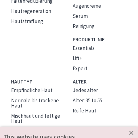
Faltenreduzierung
Augencreme
Hautregeneration
Serum
Hautstraffung
Reinigung
PRODUKTLINIE
Essentials
Lift+
Expert
HAUTTYP
ALTER
Empfindliche Haut
Jedes alter
Normale bis trockene
Alter: 35 to 55
Haut
Reife Haut
Mischhaut und fettige
Haut
Reife Haut
×
This website uses cookies