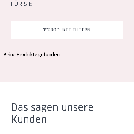
FÜR SIE
Feuchtigkeit und Ausstrahlung
German
Faltenreduzierung
Spanish
Hautregeneration
PRODUKTE FILTERN
Greek
Hautstraffung
Keine Produkte gefunden
PRODUKTTYP
Tagescreme
Nachtcreme
Augencreme
Serum
Das sagen unsere
Reinigung
Kunden
PRODUKTLINIE