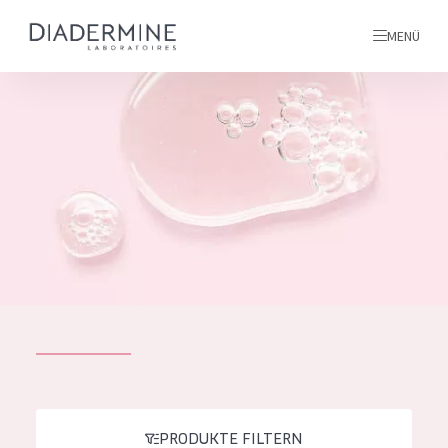
MENÜ
Alle produkte
Startseite
inhaltsstoffe
Über uns
Inspiration
Kontakt
ALLE PRODUKTE
English
PRODUKTTYP
French
PRODUKTE FILTERN