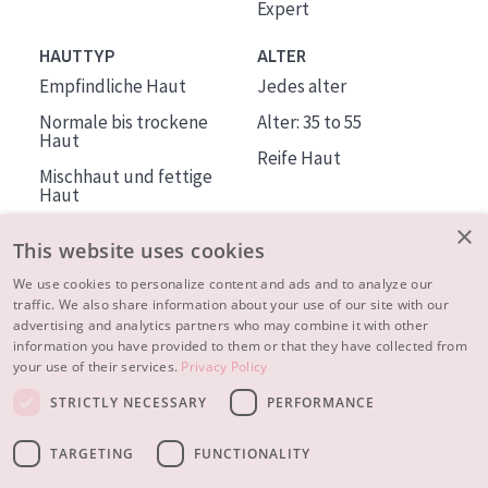
Expert
HAUTTYP
ALTER
Empfindliche Haut
Jedes alter
Normale bis trockene
Alter: 35 to 55
Haut
Reife Haut
Mischhaut und fettige
Haut
Reife Haut
×
This website uses cookies
Der Sonne ausgesetzte
Haut
We use cookies to personalize content and ads and to analyze our
traffic. We also share information about your use of our site with our
advertising and analytics partners who may combine it with other
ÜBER DIADERMINE
information you have provided to them or that they have collected from
Mehr über uns
your use of their services.
Privacy Policy
Inspiration
STRICTLY NECESSARY
PERFORMANCE
Kontakt
TARGETING
FUNCTIONALITY