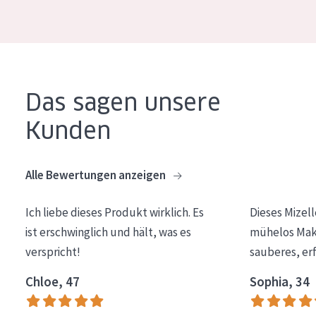
Essentials
Lift+
Expert
Das sagen unsere
HAUTTYP
Kunden
Empfindliche Haut
Normale bis trockene Haut
Alle Bewertungen anzeigen
Mischhaut und fettige Haut
Ich liebe dieses Produkt wirklich. Es
Dieses Mizel
Reife Haut
ist erschwinglich und hält, was es
mühelos Make
Der Sonne ausgesetzte Haut
verspricht!
sauberes, er
ALTER
Chloe, 47
Sophia, 34
Jedes alter