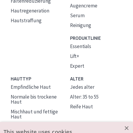
Faltenreduzierung
Augencreme
Hautregeneration
Serum
Hautstraffung
Reinigung
PRODUKTLINIE
Essentials
Lift+
Expert
HAUTTYP
ALTER
Empfindliche Haut
Jedes alter
Normale bis trockene
Alter: 35 to 55
Haut
Reife Haut
Mischhaut und fettige
Haut
Reife Haut
×
This website uses cookies