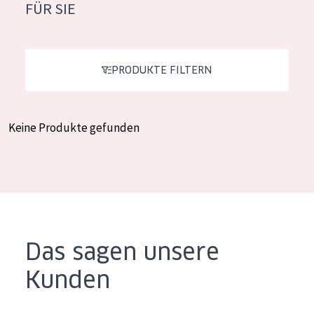
FÜR SIE
Feuchtigkeit und Ausstrahlung
German
Faltenreduzierung
Spanish
Hautregeneration
PRODUKTE FILTERN
Greek
Hautstraffung
Keine Produkte gefunden
PRODUKTTYP
Tagescreme
Nachtcreme
Augencreme
Serum
Das sagen unsere
Reinigung
Kunden
PRODUKTLINIE