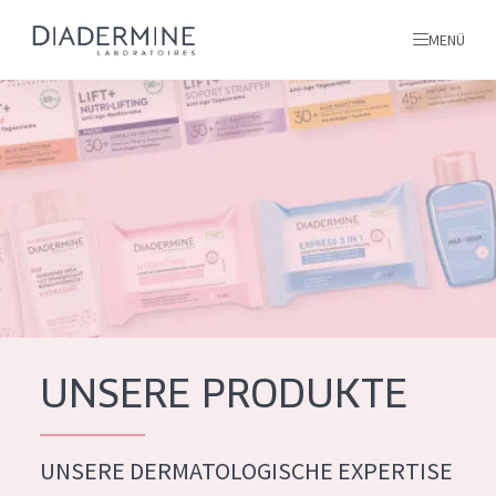
MENÜ
Alle produkte
Startseite
inhaltsstoffe
Über uns
Inspiration
Kontakt
UNSERE PRODUKTE
ALLE PRODUKTE
English
UNSERE DERMATOLOGISCHE EXPERTISE
PRODUKTTYP
French