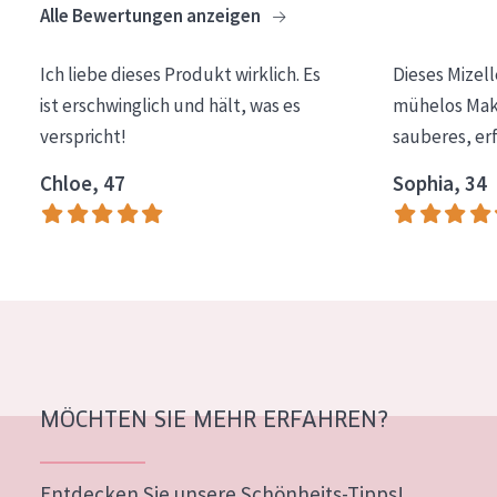
Alle Bewertungen anzeigen
Essentials
Lift+
Ich liebe dieses Produkt wirklich. Es
Dieses Mizel
ist erschwinglich und hält, was es
mühelos Make
Expert
verspricht!
sauberes, er
HAUTTYP
Chloe, 47
Sophia, 34
Empfindliche Haut
Normale bis trockene Haut
Mischhaut und fettige Haut
Reife Haut
Der Sonne ausgesetzte Haut
MÖCHTEN SIE MEHR ERFAHREN?
ALTER
Jedes alter
Entdecken Sie unsere Schönheits-Tipps!