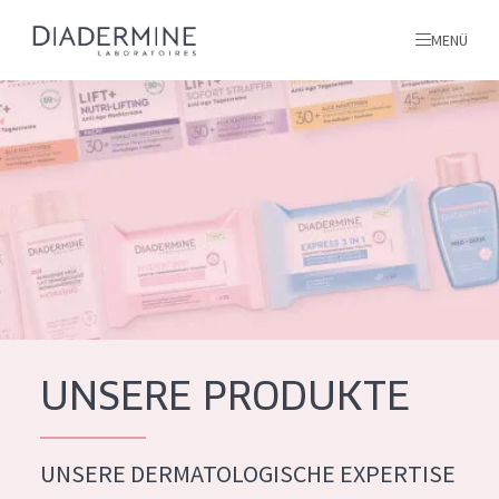
MENÜ
Alle produkte
Startseite
inhaltsstoffe
Über uns
Inspiration
Kontakt
UNSERE PRODUKTE
ALLE PRODUKTE
English
UNSERE DERMATOLOGISCHE EXPERTISE
PRODUKTTYP
French