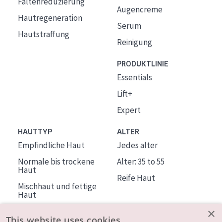
Faltenreduzierung
Augencreme
Hautregeneration
Serum
Hautstraffung
Reinigung
PRODUKTLINIE
Essentials
Lift+
Expert
HAUTTYP
ALTER
Empfindliche Haut
Jedes alter
Normale bis trockene
Alter: 35 to 55
Haut
Reife Haut
Mischhaut und fettige
Haut
Reife Haut
×
This website uses cookies