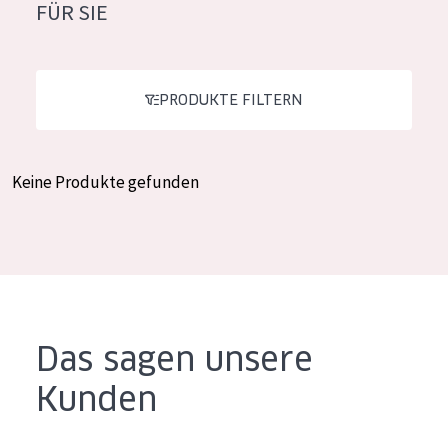
FÜR SIE
Feuchtigkeit und Ausstrahlung
German
Faltenreduzierung
Spanish
Hautregeneration
PRODUKTE FILTERN
Greek
Hautstraffung
Keine Produkte gefunden
PRODUKTTYP
Tagescreme
Nachtcreme
Augencreme
Serum
Das sagen unsere
Reinigung
Kunden
PRODUKTLINIE