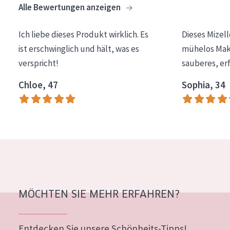
Alle Bewertungen anzeigen
Essentials
Lift+
Ich liebe dieses Produkt wirklich. Es
Dieses Mizel
ist erschwinglich und hält, was es
mühelos Make
Expert
verspricht!
sauberes, er
HAUTTYP
Chloe, 47
Sophia, 34
Empfindliche Haut
Normale bis trockene Haut
Mischhaut und fettige Haut
Reife Haut
Der Sonne ausgesetzte Haut
MÖCHTEN SIE MEHR ERFAHREN?
ALTER
Jedes alter
Entdecken Sie unsere Schönheits-Tipps!