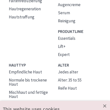
Faltenreduzierung
Augencreme
Hautregeneration
Serum
Hautstraffung
Reinigung
PRODUKTLINIE
Essentials
Lift+
Expert
HAUTTYP
ALTER
Empfindliche Haut
Jedes alter
Normale bis trockene
Alter: 35 to 55
Haut
Reife Haut
Mischhaut und fettige
Haut
Reife Haut
×
This website uses cookies