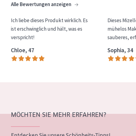
Alle Bewertungen anzeigen
Essentials
Lift+
Ich liebe dieses Produkt wirklich. Es
Dieses Mizel
ist erschwinglich und hält, was es
mühelos Make
Expert
verspricht!
sauberes, er
HAUTTYP
Chloe, 47
Sophia, 34
Empfindliche Haut
Normale bis trockene Haut
Mischhaut und fettige Haut
Reife Haut
Der Sonne ausgesetzte Haut
MÖCHTEN SIE MEHR ERFAHREN?
ALTER
Jedes alter
Entdecken Sie unsere Schönheits-Tipps!