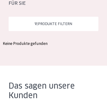
FÜR SIE
Feuchtigkeit und Ausstrahlung
German
Faltenreduzierung
Spanish
Hautregeneration
PRODUKTE FILTERN
Greek
Hautstraffung
Keine Produkte gefunden
PRODUKTTYP
Tagescreme
Nachtcreme
Augencreme
Serum
Das sagen unsere
Reinigung
Kunden
PRODUKTLINIE