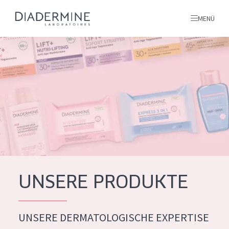
MENÜ
Alle produkte
Startseite
inhaltsstoffe
Über uns
Inspiration
Kontakt
UNSERE PRODUKTE
ALLE PRODUKTE
English
UNSERE DERMATOLOGISCHE EXPERTISE
PRODUKTTYP
French