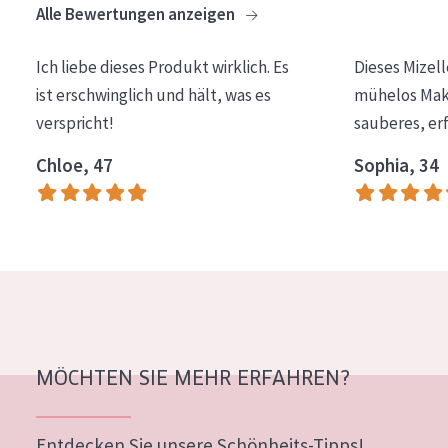
Alle Bewertungen anzeigen
Essentials
Lift+
Ich liebe dieses Produkt wirklich. Es
Dieses Mizel
ist erschwinglich und hält, was es
mühelos Make
Expert
verspricht!
sauberes, er
HAUTTYP
Chloe, 47
Sophia, 34
Empfindliche Haut
Normale bis trockene Haut
Mischhaut und fettige Haut
Reife Haut
Der Sonne ausgesetzte Haut
MÖCHTEN SIE MEHR ERFAHREN?
ALTER
Jedes alter
Entdecken Sie unsere Schönheits-Tipps!