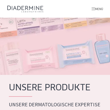
MENÜ
Alle produkte
Startseite
inhaltsstoffe
Über uns
Inspiration
Kontakt
UNSERE PRODUKTE
ALLE PRODUKTE
English
UNSERE DERMATOLOGISCHE EXPERTISE
PRODUKTTYP
French