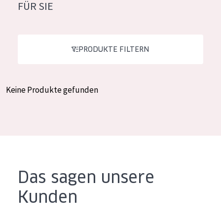
FÜR SIE
Feuchtigkeit und Ausstrahlung
German
Faltenreduzierung
Spanish
Hautregeneration
PRODUKTE FILTERN
Greek
Hautstraffung
Keine Produkte gefunden
PRODUKTTYP
Tagescreme
Nachtcreme
Augencreme
Serum
Das sagen unsere
Reinigung
Kunden
PRODUKTLINIE