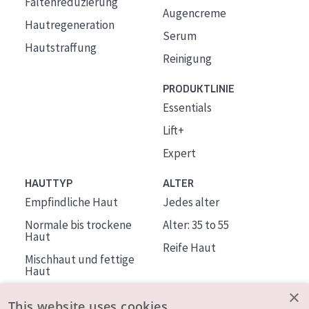
Faltenreduzierung
Augencreme
Hautregeneration
Serum
Hautstraffung
Reinigung
PRODUKTLINIE
Essentials
Lift+
Expert
HAUTTYP
ALTER
Empfindliche Haut
Jedes alter
Normale bis trockene
Alter: 35 to 55
Haut
Reife Haut
Mischhaut und fettige
Haut
Reife Haut
×
This website uses cookies