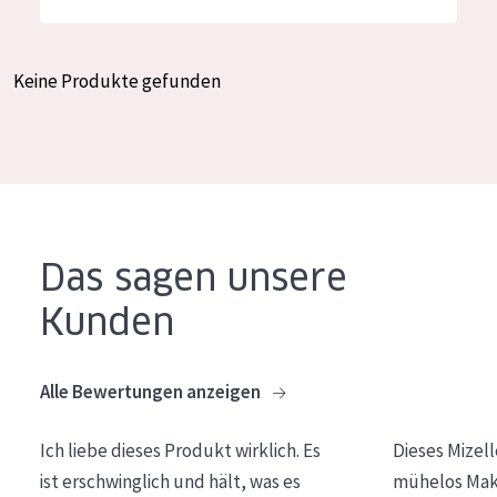
Feuchtigkeit und Ausstrahlung
German
Faltenreduzierung
Spanish
Keine Produkte gefunden
Hautregeneration
Greek
Hautstraffung
PRODUKTTYP
Tagescreme
Das sagen unsere
Nachtcreme
Kunden
Augencreme
Serum
Alle Bewertungen anzeigen
Reinigung
Ich liebe dieses Produkt wirklich. Es
Dieses Mizel
PRODUKTLINIE
ist erschwinglich und hält, was es
mühelos Make