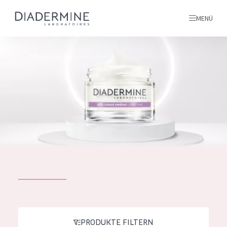
MENÜ
Alle produkte
Startseite
inhaltsstoffe
Über uns
Inspiration
Kontakt
ALLE PRODUKTE
English
PRODUKTTYP
French
PRODUKTE FILTERN