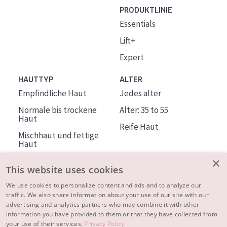
PRODUKTLINIE
Essentials
Lift+
Expert
HAUTTYP
ALTER
Empfindliche Haut
Jedes alter
Normale bis trockene
Alter: 35 to 55
Haut
Reife Haut
Mischhaut und fettige
Haut
Reife Haut
×
This website uses cookies
Der Sonne ausgesetzte
Haut
We use cookies to personalize content and ads and to analyze our
traffic. We also share information about your use of our site with our
advertising and analytics partners who may combine it with other
ÜBER DIADERMINE
information you have provided to them or that they have collected from
Mehr über uns
your use of their services.
Privacy Policy