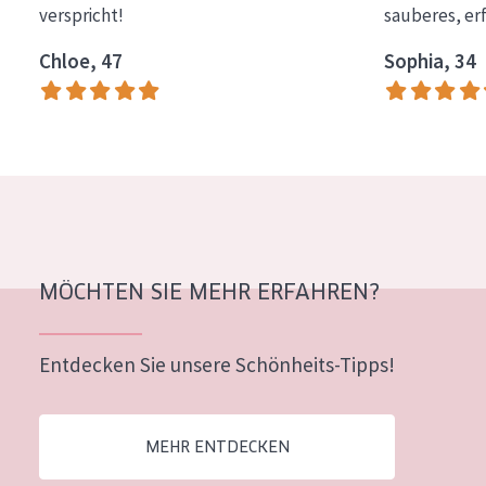
verspricht!
sauberes, er
Essentials
Chloe, 47
Sophia, 34
Lift+
Expert
HAUTTYP
Empfindliche Haut
Normale bis trockene Haut
Mischhaut und fettige Haut
MÖCHTEN SIE MEHR ERFAHREN?
Reife Haut
Entdecken Sie unsere Schönheits-Tipps!
Der Sonne ausgesetzte Haut
ALTER
MEHR ENTDECKEN
Jedes alter